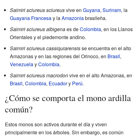
Saimiri sciureus sciureus
vive en
Guyana
,
Surinam
, la
Guayana Francesa
y la
Amazonia
brasileña.
Saimiri sciureus albigena
es de
Colombia
, en los Llanos
Orientales y el piedemonte andino.
Saimiri sciureus cassiquiarensis
se encuentra en el alto
Amazonas y en las regiones del Orinoco, en
Brasil
,
Venezuela
y
Colombia
.
Saimiri sciureus macrodon
vive en el alto Amazonas, en
Brasil
,
Colombia
,
Ecuador
y
Perú
.
¿Cómo se comporta el mono ardilla
común?
Estos monos son activos durante el día y viven
principalmente en los árboles. Sin embargo, es común