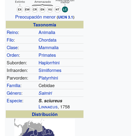
Preocupación menor
(
UICN 3.1
)
Taxonomía
Reino
:
Animalia
Filo
:
Chordata
Clase
:
Mammalia
Orden
:
Primates
Suborden:
Haplorrhini
Infraorden:
Simiiformes
Parvorden:
Platyrrhini
Familia
:
Cebidae
Género
:
Saimiri
Especie
:
S. sciureus
Linnaeus
, 1758
Distribución