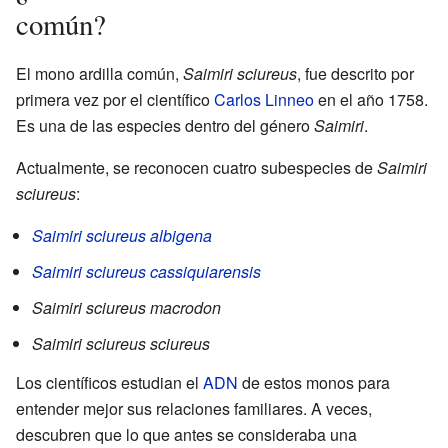
común?
El mono ardilla común,
Saimiri sciureus
, fue descrito por
primera vez por el científico
Carlos Linneo
en el año 1758.
Es una de las especies dentro del género
Saimiri
.
Actualmente, se reconocen cuatro subespecies de
Saimiri
sciureus
:
Saimiri sciureus albigena
Saimiri sciureus cassiquiarensis
Saimiri sciureus macrodon
Saimiri sciureus sciureus
Los científicos estudian el
ADN
de estos monos para
entender mejor sus relaciones familiares. A veces,
descubren que lo que antes se consideraba una