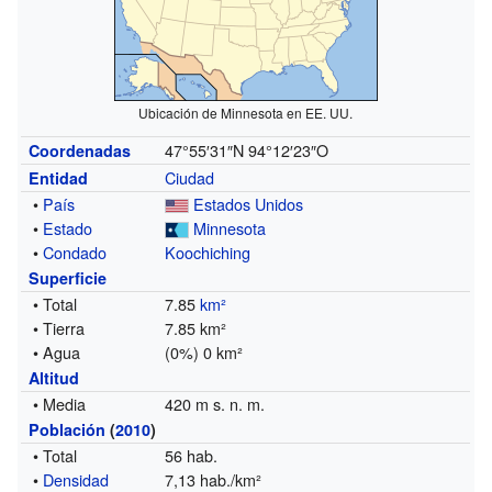
Ubicación de Minnesota en EE. UU.
47°55′31″N
94°12′23″O
Coordenadas
Ciudad
Entidad
•
País
Estados Unidos
•
Estado
Minnesota
•
Condado
Koochiching
Superficie
• Total
7.85
km²
• Tierra
7.85 km²
• Agua
(0%) 0 km²
Altitud
• Media
420 m s. n. m.
Población
(
2010
)
• Total
56 hab.
•
Densidad
7,13 hab./km²