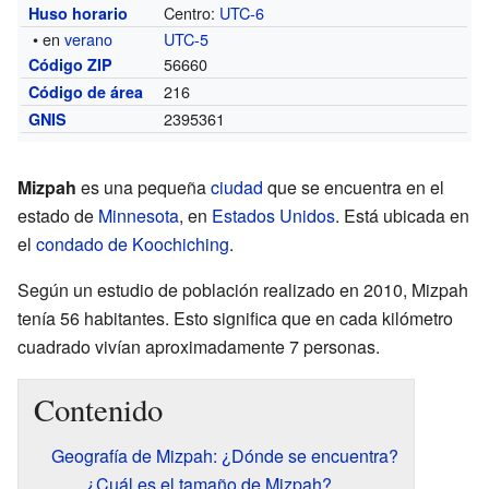
Centro:
UTC-6
Huso horario
• en
verano
UTC-5
56660
Código ZIP
216
Código de área
2395361
GNIS
Mizpah
es una pequeña
ciudad
que se encuentra en el
estado de
Minnesota
, en
Estados Unidos
. Está ubicada en
el
condado de Koochiching
.
Según un estudio de población realizado en 2010, Mizpah
tenía 56 habitantes. Esto significa que en cada kilómetro
cuadrado vivían aproximadamente 7 personas.
Contenido
Geografía de Mizpah: ¿Dónde se encuentra?
¿Cuál es el tamaño de Mizpah?