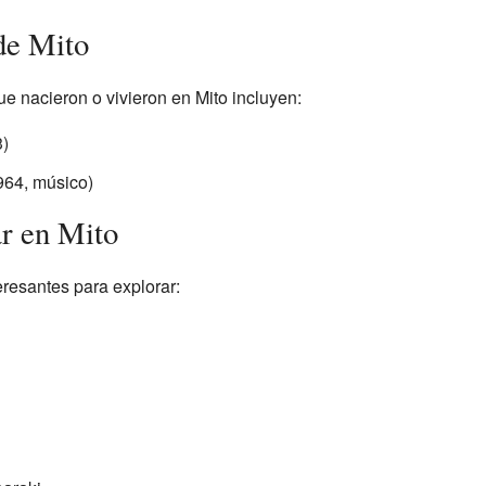
de Mito
 nacieron o vivieron en Mito incluyen:
)
964, músico)
ar en Mito
eresantes para explorar: