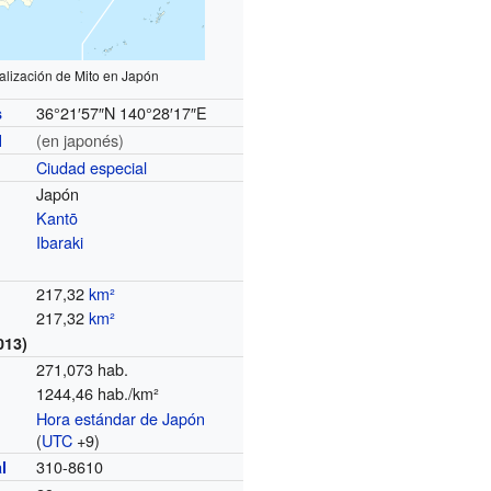
alización de Mito en Japón
36°21′57″N
140°28′17″E
s
(en japonés)
l
Ciudad especial
Japón
Kantō
Ibaraki
217,32
km²
217,32
km²
013)
271,073 hab.
1244,46 hab./km²
Hora estándar de Japón
o
(
UTC
+9)
310-8610
l