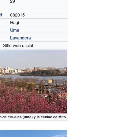
29
082015
i
Hagi
Ume
Lavandera
Sitio web oficial
n de ciruelas (ume) y la ciudad de Mito.