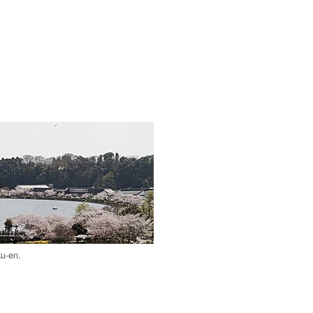
u-en.