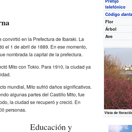
Prefijo
telefónico
Código
danta
rna
Flor
Árbol
Ave
 convirtió en la Prefectura de Ibaraki. La
ó el 1 de abril de 1889. En ese momento,
ue nombrada la capital de la prefectura.
ctó Mito con Tokio. Para 1910, la ciudad ya
cidad.
to mundial, Mito sufrió daños significativos.
endo algunas partes del Castillo Mito, fue
do, la ciudad se recuperó y creció. En
00 personas.
Vista de floració
Educación y