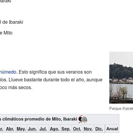
araki
 de Ibaraki
e Mito
l húmedo
. Esto significa que sus veranos son
ríos. Llueve bastante durante todo el año, aunque
poco más secos.
Parque Kairak
climáticos promedio de Mito, Ibaraki
r.
Abr.
May.
Jun.
Jul.
Ago.
Sep.
Oct.
Nov.
Dic.
Anual