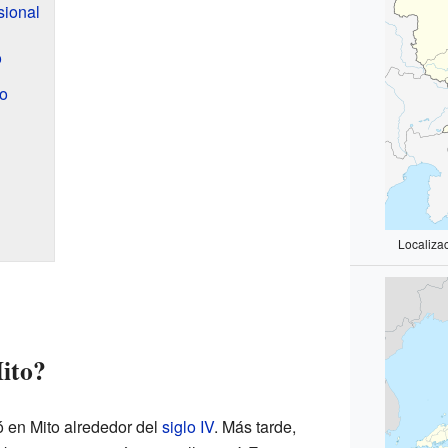
sional
o
to
Localiza
ito?
 en Mito alrededor del
siglo IV
. Más tarde,