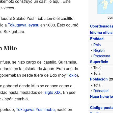
ukemoto construyó un castillo aquí. Este
as veces.
Loc
r feudal Satake Yoshinobu tomó el castillo.
rlo a
Tokugawa Ieyasu
en 1603. Esto ocurrió
Coordenada
de Sekigahara.
Idioma oficia
Entidad
•
País
n Mito
•
Región
•
Prefectura
fusa, se hizo cargo del castillo. Su familia,
Superficie
• Total
rtante en la historia de Japón. Eran uno de
• Total
e gobernaban desde fuera de Edo (hoy
Tokio
).
Población
(2
• Total
e gobernó desde Mito se conoce como el
•
Densidad
ciudad hasta mediados del
siglo XIX
. En ese
Huso horari
de Japón cambió.
Código posta
 periodo,
Tokugawa Yoshinobu
, nació en