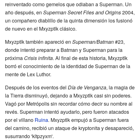
reinventado como gemelos que odiaban a Superman. Un
año después, en
Superman Secret Files and Origins
2004,
un compañero diablillo de la quinta dimensión los fusionó
de nuevo en el Mxyzptlk clásico.
Mxyzptlk también apareció en
Superman/Batman
#23,
donde intentó preparar a Batman y Superman para la
próxima
Crisis infinita
. Al final de esta historia, Mxyzptlk
borró el conocimiento de la identidad de Superman de la
mente de Lex Luthor.
Después de los eventos del
Día de Venganza
, la magia de
la Tierra disminuyó, dejando a Mxyzptlk casi sin poderes.
Vagó por Metrópolis sin recordar cómo decir su nombre al
revés. Superman intentó ayudarlo, pero fueron atacados
por el villano
Ruina
. Mxyzptlk empujó a Superman fuera
del camino, recibió un ataque de kryptonita y desapareció,
susurrando 'kltpzyxm'.