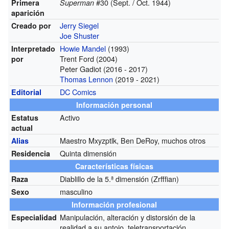
#30 (Sept. / Oct. 1944)
Primera
Superman
aparición
Jerry Siegel
Creado por
Joe Shuster
Howie Mandel
(1993)
Interpretado
Trent Ford (2004)
por
Peter Gadiot (2016 - 2017)
Thomas Lennon
(2019 - 2021)
DC Comics
Editorial
Información personal
Activo
Estatus
actual
Maestro Mxyzptlk, Ben DeRoy, muchos otros
Alias
Quinta dimensión
Residencia
Características físicas
Diablillo de la 5.ª dimensión (Zrfffian)
Raza
masculino
Sexo
Información profesional
Manipulación, alteración y distorsión de la
Especialidad
realidad a su antojo, teletransportación