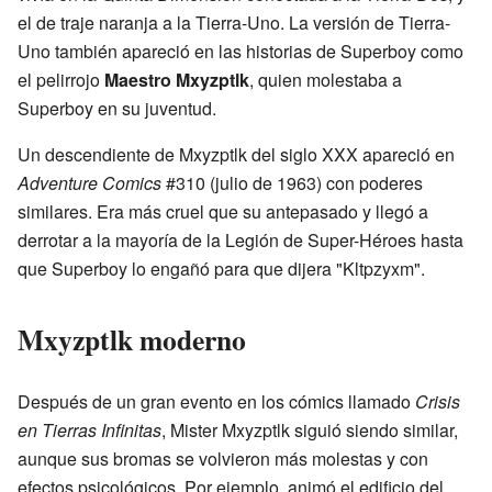
el de traje naranja a la Tierra-Uno. La versión de Tierra-
Uno también apareció en las historias de Superboy como
el pelirrojo
Maestro Mxyzptlk
, quien molestaba a
Superboy en su juventud.
Un descendiente de Mxyzptlk del siglo XXX apareció en
Adventure Comics
#310 (julio de 1963) con poderes
similares. Era más cruel que su antepasado y llegó a
derrotar a la mayoría de la Legión de Super-Héroes hasta
que Superboy lo engañó para que dijera "Kltpzyxm".
Mxyzptlk moderno
Después de un gran evento en los cómics llamado
Crisis
en Tierras Infinitas
, Mister Mxyzptlk siguió siendo similar,
aunque sus bromas se volvieron más molestas y con
efectos psicológicos. Por ejemplo, animó el edificio del