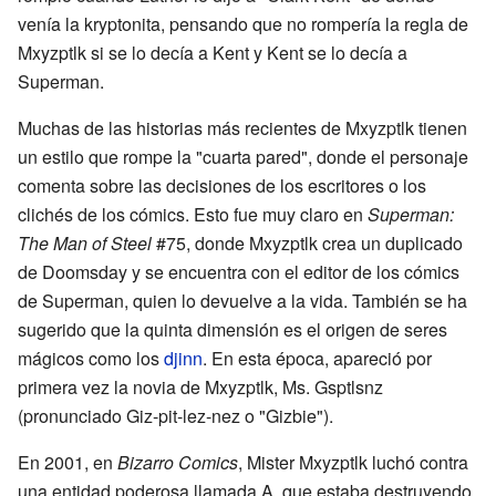
venía la kryptonita, pensando que no rompería la regla de
Mxyzptlk si se lo decía a Kent y Kent se lo decía a
Superman.
Muchas de las historias más recientes de Mxyzptlk tienen
un estilo que rompe la "cuarta pared", donde el personaje
comenta sobre las decisiones de los escritores o los
clichés de los cómics. Esto fue muy claro en
Superman:
The Man of Steel
#75, donde Mxyzptlk crea un duplicado
de Doomsday y se encuentra con el editor de los cómics
de Superman, quien lo devuelve a la vida. También se ha
sugerido que la quinta dimensión es el origen de seres
mágicos como los
djinn
. En esta época, apareció por
primera vez la novia de Mxyzptlk, Ms. Gsptlsnz
(pronunciado Giz-pit-lez-nez o "Gizbie").
En 2001, en
Bizarro Comics
, Mister Mxyzptlk luchó contra
una entidad poderosa llamada A, que estaba destruyendo