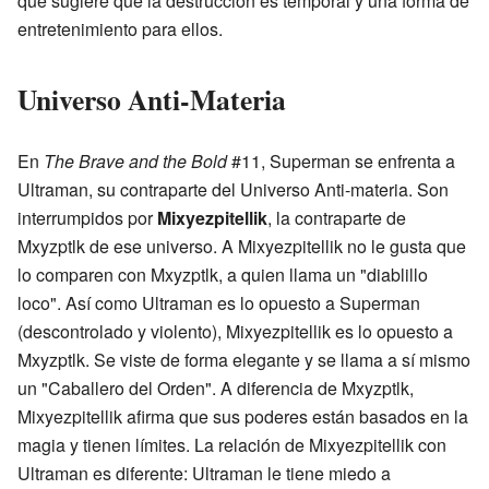
que sugiere que la destrucción es temporal y una forma de
entretenimiento para ellos.
Universo Anti-Materia
En
The Brave and the Bold
#11, Superman se enfrenta a
Ultraman, su contraparte del Universo Anti-materia. Son
interrumpidos por
Mixyezpitellik
, la contraparte de
Mxyzptlk de ese universo. A Mixyezpitellik no le gusta que
lo comparen con Mxyzptlk, a quien llama un "diablillo
loco". Así como Ultraman es lo opuesto a Superman
(descontrolado y violento), Mixyezpitellik es lo opuesto a
Mxyzptlk. Se viste de forma elegante y se llama a sí mismo
un "Caballero del Orden". A diferencia de Mxyzptlk,
Mixyezpitellik afirma que sus poderes están basados en la
magia y tienen límites. La relación de Mixyezpitellik con
Ultraman es diferente: Ultraman le tiene miedo a