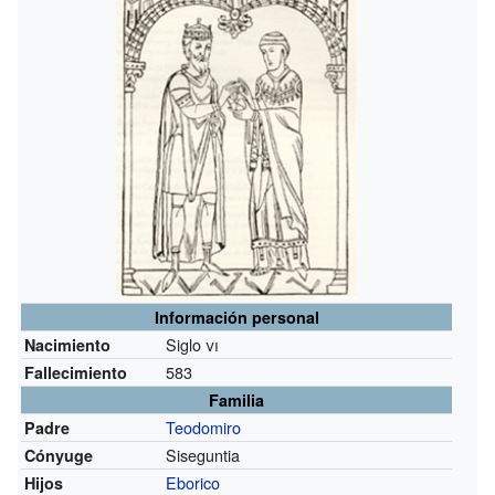
Información personal
Siglo
vi
Nacimiento
583
Fallecimiento
Familia
Teodomiro
Padre
Siseguntia
Cónyuge
Eborico
Hijos