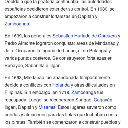
Debido a que la piratería continuaba, las autoridades
españolas decidieron extender su control. En 1630, se
empezaron a construir fortalezas en Dapitán y
Zamboanga
.
En 1639, los generales
Sebastian Hurtado de Corcuera
y
Pedro Almonte lograron conquistar áreas de Mindanao y
Joló. Ocuparon la laguna de Lanao, el río Pulangui y
varios puntos costeros. Se construyeron fortalezas en
Buhayen, Sabanilla e Iligan.
En 1663, Mindanao fue abandonada temporalmente
debido a conflictos con
Holanda
y otras dificultades en
Filipinas. Sin embargo, en 1718,
Zamboanga
fue
reocupada. Luego, se recuperaron Surigao,
Cagayán
,
Iligan, Dapitán y
Misamis
. Estos lugares sirvieron como
puertos y almacenes para las flotas que luchaban contra
los piratas. También se comenzaron a construir pueblos y