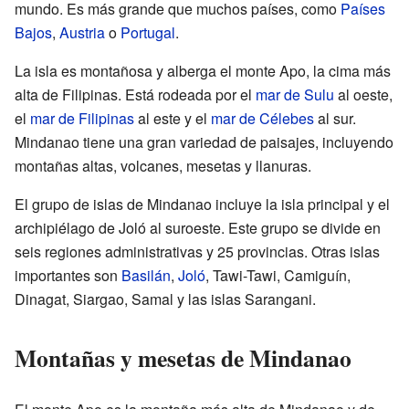
mundo. Es más grande que muchos países, como
Países
Bajos
,
Austria
o
Portugal
.
La isla es montañosa y alberga el monte Apo, la cima más
alta de Filipinas. Está rodeada por el
mar de Sulu
al oeste,
el
mar de Filipinas
al este y el
mar de Célebes
al sur.
Mindanao tiene una gran variedad de paisajes, incluyendo
montañas altas, volcanes, mesetas y llanuras.
El grupo de islas de Mindanao incluye la isla principal y el
archipiélago de Joló al suroeste. Este grupo se divide en
seis regiones administrativas y 25 provincias. Otras islas
importantes son
Basilán
,
Joló
, Tawi-Tawi, Camiguín,
Dinagat, Siargao, Samal y las islas Sarangani.
Montañas y mesetas de Mindanao