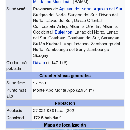
Mindanao Musulmán
(RAMM)
Subdivisión
Provincias de
Agusan del Norte
,
Agusan del Sur
,
Surigao del Norte, Surigao del Sur, Dávao del
Norte, Dávao del Sur, Dávao Oriental,
Compostela Valley, Misamis Oriental, Misamis
Occidental,
Bukidnon
, Lanao del Norte, Lanao
del Sur, Cotabato, Cotabato del Sur, Sarangani,
Sultán Kudarat, Maguindanao, Zamboanga del
Norte, Zamboanga del Sur y Zamboanga
Sibugay
Ciudad más
Dávao
(1.147.116)
poblada
Características generales
Superficie
97.530
Punto más
Monte Apo Monte Apo (2.954 m)
alto
Población
Población
27 021 036 hab. (2021)
Densidad
172,5 hab./km²
Mapa de localización