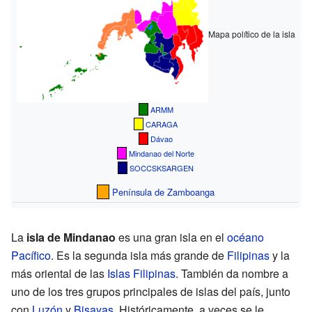
Mapa político de la isla
ARMM
CARAGA
Dávao
Mindanao del Norte
SOCCSKSARGEN
Península de Zamboanga
La
isla de Mindanao
es una gran isla en el
océano
Pacífico
. Es la segunda isla más grande de
Filipinas
y la
más oriental de las
Islas Filipinas
. También da nombre a
uno de los tres grupos principales de islas del país, junto
con
Luzón
y
Bisayas
. Históricamente, a veces se le