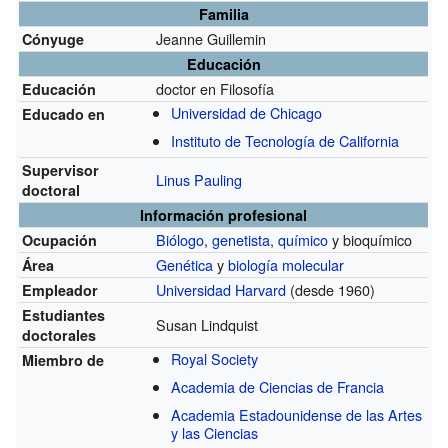
Familia
Jeanne Guillemin
Cónyuge
Educación
doctor en Filosofía
Educación
Universidad de Chicago
Educado en
Instituto de Tecnología de California
Supervisor
Linus Pauling
doctoral
Información profesional
Biólogo
,
genetista
,
químico
y bioquímico
Ocupación
Genética
y
biología molecular
Área
Universidad Harvard
(desde 1960)
Empleador
Estudiantes
Susan Lindquist
doctorales
Royal Society
Miembro de
Academia de Ciencias de Francia
Academia Estadounidense de las Artes
y las Ciencias