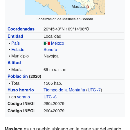
Masiaca
Localización de Masiaca en Sonora
26°45′49″N
109°14′08″O
Coordenadas
Localidad
Entidad
•
País
México
•
Estado
Sonora
• Municipio
Navojoa
Altitud
• Media
69 m s. n. m.
Población
(2020)
• Total
1505 hab.
Tiempo de la Montaña
(
UTC -7
)
Huso horario
• en
verano
UTC -6
260420079
Código INEGI
260420079
Código INEGI
Masiaca
es un pueblo ubicado en la parte sur del estado