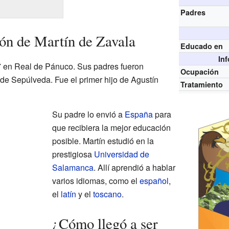
Padres
ón de Martín de Zavala
Educado en
In
7 en Real de Pánuco. Sus padres fueron
Ocupación
de Sepúlveda. Fue el primer hijo de Agustín
Tratamiento
Su padre lo envió a
España
para
que recibiera la mejor educación
posible. Martín estudió en la
prestigiosa
Universidad de
Salamanca
. Allí aprendió a hablar
varios idiomas, como el
español
,
el
latín
y el
toscano
.
¿Cómo llegó a ser