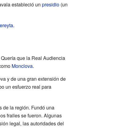
avala estableció un
presidio
(un
ereyta
.
o. Quería que la Real Audiencia
s como
Monclova
.
lova y de una gran extensión de
bo un esfuerzo real para
os de la región. Fundó una
s frailes se fueron. Algunas
ión legal, las autoridades del