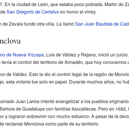
27. En la ciudad de León, que estaba poco poblada, Martín de Z
e de
San Gregorio de Cerralvo
en honor al virrey.
n de Zavala fundó otra villa. La llamó
San Juan Bautista de Cad
onclova
no de Nueva Vizcaya
, Luis de Váldez y Rejano, inició un juici
 tenía el control del territorio de Almadén, que hoy conocemo
or de Váldez. Esto le dio el control legal de la región de Monc
rgo, esta victoria fue solo en papel. Durante muchos años, no hu
llamado Juan Larios intentó evangelizar a los pueblos originari
Señora de Guadalupe con familias tlaxcaltecas. Pero en 1682, lo
on y lograron sobrevivir con mucho esfuerzo. A pesar de la decis
 reclamar Monclova como parte de su territorio.