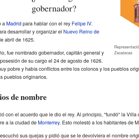
gobernador?
ó a
Madrid
para hablar con el rey
Felipe IV
.
ra desarrollar y organizar el
Nuevo Reino de
de abril de 1625.
Representació
o, fue nombrado gobernador, capitán general y
Zacatecas
 posesión de su cargo el 24 de agosto de 1626.
y pobre y había conflictos entre los colonos y los pueblos origi
os pueblos originarios.
ios de nombre
 con el acuerdo que le dio el rey. Al principio, "fundó" la Villa
re a la ciudad de
Monterrey
. Esto molestó a los habitantes de M
 escuchó sus quejas y pidió que se le devolviera el nombre origi