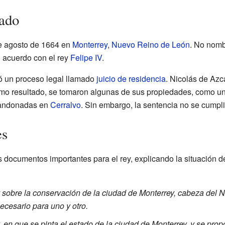
gado
 de agosto de 1664 en
Monterrey
,
Nuevo Reino de León
. No nomb
 acuerdo con el rey
Felipe IV
.
ó un proceso legal llamado
juicio de residencia
. Nicolás de Azc
Como resultado, se tomaron algunas de sus propiedades, como u
bandonadas en
Cerralvo
. Sin embargo, la sentencia no se cumpl
es
os documentos importantes para el rey, explicando la situación
 sobre la conservación de la ciudad de Monterrey, cabeza del 
ecesario para uno y otro.
 en que se pinta el estado de la ciudad de Monterrey, y se prop