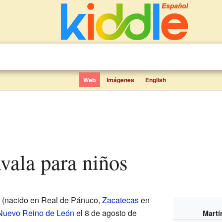
Web
Imágenes
English
avala para niños
(nacido en Real de Pánuco,
Zacatecas
en
Nuevo Reino de León
el 8 de agosto de
Martí