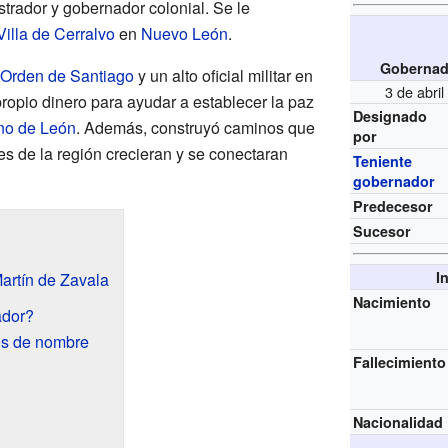
trador y gobernador colonial. Se le
Villa de Cerralvo
en
Nuevo León
.
Gobernad
a Orden de Santiago
y un alto oficial militar en
3 de abri
propio dinero para ayudar a establecer la paz
Designado
no de León
. Además, construyó caminos que
por
 de la región crecieran y se conectaran
Teniente
gobernador
Predecesor
Sucesor
I
artín de Zavala
Nacimiento
ador?
os de nombre
Fallecimiento
Nacionalidad