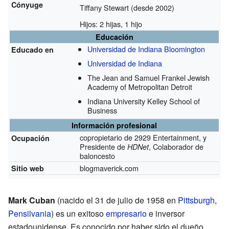
Cónyuge
Tiffany Stewart (desde 2002)
Hijos: 2 hijas, 1 hijo
Educación
Universidad de Indiana Bloomington
Educado en
Universidad de Indiana
The Jean and Samuel Frankel Jewish
Academy of Metropolitan Detroit
Indiana University Kelley School of
Business
Información profesional
copropietario de 2929 Entertainment, y
Ocupación
Presidente de
, Colaborador de
HDNet
baloncesto
blogmaverick.com
Sitio web
Mark Cuban
(nacido el 31 de julio de 1958 en
Pittsburgh
,
Pensilvania
) es un exitoso
empresario
e inversor
estadounidense. Es conocido por haber sido el dueño