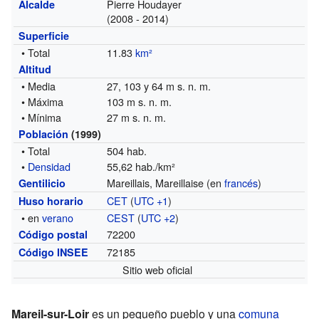
Pierre Houdayer
Alcalde
(2008 - 2014)
Superficie
• Total
11.83
km²
Altitud
• Media
27, 103 y 64 m s. n. m.
• Máxima
103 m s. n. m.
• Mínima
27 m s. n. m.
Población
(1999)
• Total
504 hab.
•
Densidad
55,62 hab./km²
Mareillais, Mareillaise (en
francés
)
Gentilicio
CET
(
UTC +1
)
Huso horario
• en
verano
CEST
(
UTC +2
)
72200
Código postal
72185
Código INSEE
Sitio web oficial
Mareil-sur-Loir
es un pequeño pueblo y una
comuna