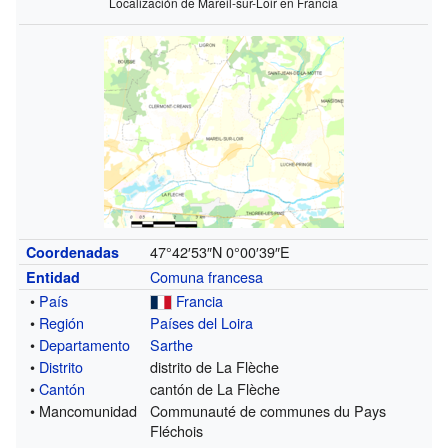
Localización de Mareil-sur-Loir en Francia
47°42′53″N
0°00′39″E
Coordenadas
Comuna francesa
Entidad
•
País
Francia
•
Región
Países del Loira
•
Departamento
Sarthe
•
Distrito
distrito de La Flèche
•
Cantón
cantón de La Flèche
• Mancomunidad
Communauté de communes du Pays
Fléchois