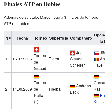
Finales ATP en Dobles
Además de su título, Marco llegó a 3 finales de torneos
ATP en dobles.
Oponen
N.º
Fecha
Torneo
Superficie
Compañero
la fin
Jean-
Jiří 
Torneo
1.
16.07.2006
Tierra
Claude
Andr
de
Scherrer
Pavel
Gstaad
Torneo
Christop
Andreas
2.
14.06.2009
de
Hierba
Kas
Beck
Halle
Phili
(1)
Kohlschr