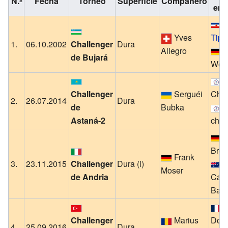
N.º
Fecha
Torneo
Superficie
Compañero
en l
Yves
Tips
1.
06.10.2002
Challenger
Dura
Allegro
J
de Bujará
Wein
T
Challenger
Serguéi
Che
2.
26.07.2014
Dura
de
Bubka
L
Astaná-2
chi 
D
Bro
Frank
3.
23.11.2015
Challenger
Dura (i)
Moser
de Andria
Cars
Ball
S
Challenger
Marius
Dou
4.
25.09.2016
Dura