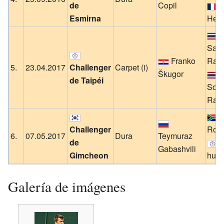
de
Copil
C
Esmirna
Hem
Sanc
Franko
Rati
5.
23.04.2017
Challenger
Carpet (i)
Škugor
de Taipéi
Sonc
Rati
R
Challenger
Roel
6.
07.05.2017
Dura
Teymuraz
de
Y
Gabashvili
Gimcheon
hua
Galería de imágenes