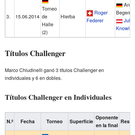
Andr
Torneo
Roger
Begema
3.
15.06.2014
de
Hierba
Federer
Julia
Halle
Knowle
(2)
Títulos Challenger
Marco Chiudinelli ganó 3 títulos Challenger en
individuales y 6 en dobles.
Títulos Challenger en Individuales
Oponente
N.º
Fecha
Torneo
Superficie
Resul
en la final