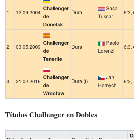
Challenger
Saša
1.
12.09.2004
Dura
6:3, 6:
de
Tuksar
Donetsk
Challenger
Paolo
2.
03.05.2009
Dura
6:3, 6:
de
Lorenzi
Tenerife
Challenger
Jan
3.
21.02.2016
Dura (i)
6:3, 7:
de
Hernych
Wrocław
Títulos Challenger en Dobles
Opo