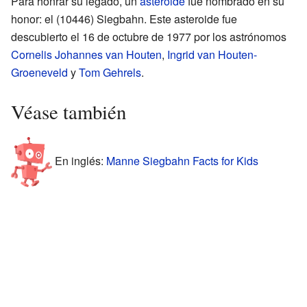
Para honrar su legado, un
asteroide
fue nombrado en su
honor: el (10446) Siegbahn. Este asteroide fue
descubierto el 16 de octubre de 1977 por los astrónomos
Cornelis Johannes van Houten
,
Ingrid van Houten-
Groeneveld
y
Tom Gehrels
.
Véase también
En inglés:
Manne Siegbahn Facts for Kids