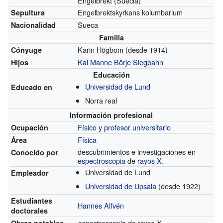
Engelbrekt (Suecia)
Engelbrektskyrkans kolumbarium
Sepultura
Sueca
Nacionalidad
Familia
Karin Högbom
(desde 1914)
Cónyuge
Kai Manne Börje Siegbahn
Hijos
Educación
Universidad de Lund
Educado en
Norra real
Información profesional
Físico
y
profesor universitario
Ocupación
Física
Área
descubrimientos e investigaciones en
Conocido por
espectroscopia
de
rayos X
.
Universidad de Lund
Empleador
Universidad de Upsala
(desde 1922)
Estudiantes
Hannes Alfvén
doctorales
Obras notables
espectroscopia de rayos X