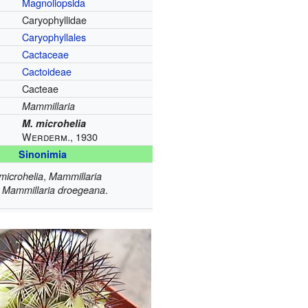
Magnoliopsida
Caryophyllidae
Caryophyllales
Cactaceae
Cactoideae
Cacteae
Mammillaria
M. microhelia
Werderm., 1930
Sinonimia
,
microhelia
Mammillaria
,
.
Mammillaria droegeana