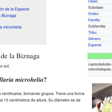
Clase
:
Subclase:
ón de la Especie
Orden
:
a Biznaga
Familia
:
Subfamilia:
a microhelia
Tribu
:
Género
:
Especie
:
de la Biznaga
Leptocladodia 
o sol.
microheliopsis
?
aria microhelia
 ramificarse, formando grupos. Tiene una forma
ta 15 centímetros de altura. Su diámetro es de