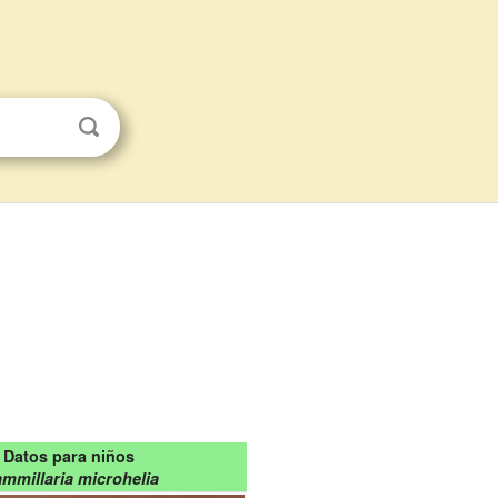
Datos para niños
mmillaria microhelia