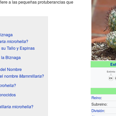
efiere a las pequeñas protuberancias que
iznaga
ria microhelia
?
 su Tallo y Espinas
e la Biznaga
Es
n del Nombre
 el nombre
Mammillaria
?
crohelia
?
onocidos
Reino
:
Subreino:
laria microhelia
?
División
: