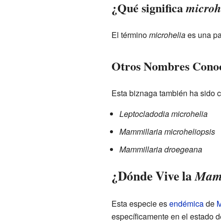
¿Qué significa
microh
El término
microhelia
es una pal
Otros Nombres Cono
Esta biznaga también ha sido 
Leptocladodia microhelia
Mammillaria microheliopsis
Mammillaria droegeana
¿Dónde Vive la
Mamm
Esta especie es
endémica
de
M
específicamente en el estado 