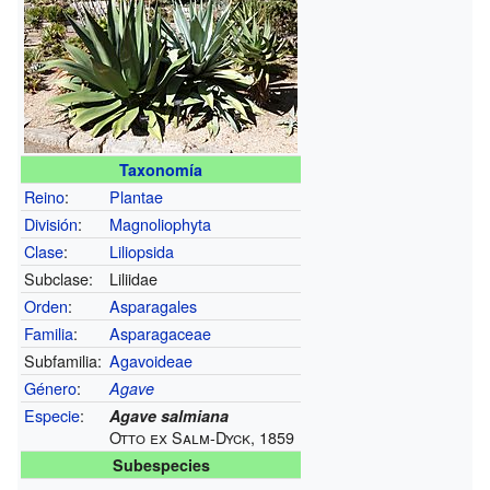
Taxonomía
Reino
:
Plantae
División
:
Magnoliophyta
Clase
:
Liliopsida
Subclase:
Liliidae
Orden
:
Asparagales
Familia
:
Asparagaceae
Subfamilia:
Agavoideae
Género
:
Agave
Especie
:
Agave salmiana
Otto ex Salm-Dyck, 1859
Subespecies