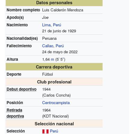
Datos personales
Nombre completo
Luis Calderón Mendoza
Apodo(s)
Joe
Nacimiento
Lima
,
Perú
21 de junio de 1929
Nacionalidad(es)
Peruana
Fallecimiento
Callao
,
Perú
24 de mayo de 2022
Altura
1,64
m
(5
′
5
″
)
Carrera deportiva
Deporte
Fútbol
Club profesional
Debut deportivo
1944
(Carlos Concha)
Posición
Centrocampista
Retirada
1964
deportiva
(KDT Nacional)
Selección nacional
Selección
Perú