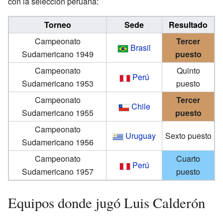
con la selección peruana:
Torneo
Sede
Resultado
Campeonato
Tercer
Brasil
Sudamericano 1949
puesto
Campeonato
Quinto
Perú
Sudamericano 1953
puesto
Campeonato
Tercer
Chile
Sudamericano 1955
puesto
Campeonato
Uruguay
Sexto puesto
Sudamericano 1956
Campeonato
Cuarto
Perú
Sudamericano 1957
puesto
Equipos donde jugó Luis Calderón