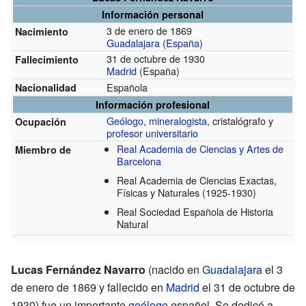
Información personal
3 de enero de 1869
Nacimiento
Guadalajara
(
España
)
31 de octubre de 1930
Fallecimiento
Madrid
(España)
Española
Nacionalidad
Información profesional
Geólogo
,
mineralogista
, cristalógrafo y
Ocupación
profesor universitario
Real Academia de Ciencias y Artes de
Miembro de
Barcelona
Real Academia de Ciencias Exactas,
Físicas y Naturales
(1925-1930)
Real Sociedad Española de Historia
Natural
Lucas Fernández Navarro
(nacido en
Guadalajara
el 3
de enero de 1869 y fallecido en
Madrid
el 31 de octubre de
1930) fue un importante
geólogo
español. Se dedicó a