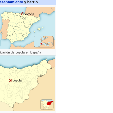
asentamiento
y barrio
Loyola
icación de Loyola en España
Loyola