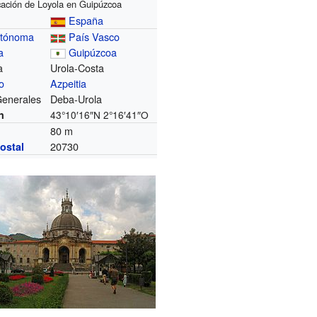
cación de Loyola en Guipúzcoa
España
utónoma
País Vasco
a
Guipúzcoa
a
Urola-Costa
o
Azpeitia
Generales
Deba-Urola
n
43°10′16″N
2°16′41″O
80 m
20730
ostal