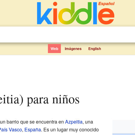
Web
Imágenes
English
eitia) para niños
 un barrio que se encuentra en
Azpeitia
, una
País Vasco
,
España
. Es un lugar muy conocido