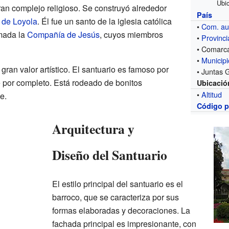
Ubi
an complejo religioso. Se construyó alrededor
País
 de Loyola
. Él fue un santo de la iglesia católica
•
Com. a
amada la
Compañía de Jesús
, cuyos miembros
•
Provinci
• Comarc
•
Municipi
 gran valor artístico. El santuario es famoso por
• Juntas 
 por completo. Está rodeado de bonitos
Ubicació
•
Altitud
e.
Código p
Arquitectura y
Diseño del Santuario
El estilo principal del santuario es el
barroco, que se caracteriza por sus
formas elaboradas y decoraciones. La
fachada principal es impresionante, con