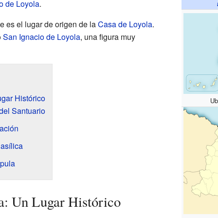
o de Loyola
.
e es el lugar de origen de la
Casa de Loyola
.
ó
San Ignacio de Loyola
, una figura muy
gar Histórico
Ub
del Santuario
zación
asílica
úpula
a: Un Lugar Histórico