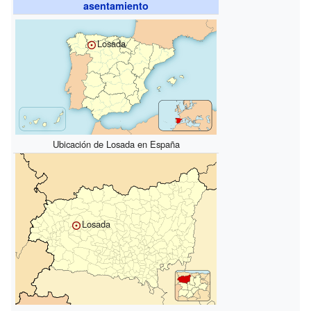
asentamiento
Losada
Ubicación de Losada en España
Losada