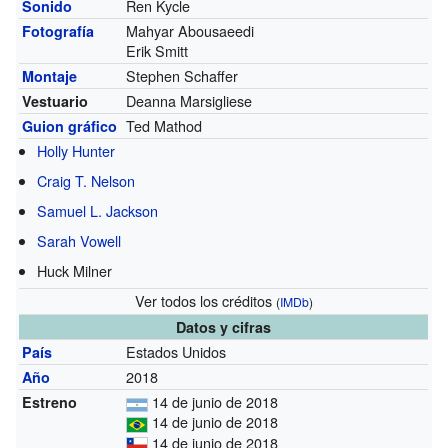
Ren Kycle
Sonido
Mahyar Abousaeedi
Fotografía
Erik Smitt
Stephen Schaffer
Montaje
Deanna Marsigliese
Vestuario
Ted Mathod
Guion gráfico
Holly Hunter
Craig T. Nelson
Samuel L. Jackson
Sarah Vowell
Huck Milner
Ver todos los créditos
(
IMDb
)
Datos y cifras
Estados Unidos
País
2018
Año
14 de junio de 2018
Estreno
14 de junio de 2018
14 de junio de 2018