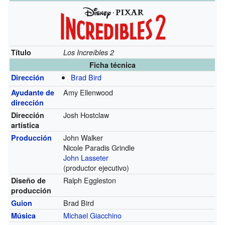
Título
Los Increíbles 2
Ficha técnica
Brad Bird
Dirección
Amy Ellenwood
Ayudante de
dirección
Josh Hostclaw
Dirección
artística
John Walker
Producción
Nicole Paradis Grindle
John Lasseter
(productor ejecutivo)
Ralph Eggleston
Diseño de
producción
Brad Bird
Guion
Michael Giacchino
Música