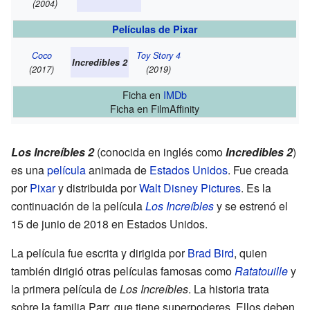
(2004)
Películas de Pixar
Coco
Toy Story 4
Incredibles 2
(2017)
(2019)
Ficha
en
IMDb
Ficha
en FilmAffinity
Los Increíbles 2
(conocida en inglés como
Incredibles 2
)
es una
película
animada de
Estados Unidos
. Fue creada
por
Pixar
y distribuida por
Walt Disney Pictures
. Es la
continuación de la película
Los Increíbles
y se estrenó el
15 de junio de 2018 en Estados Unidos.
La película fue escrita y dirigida por
Brad Bird
, quien
también dirigió otras películas famosas como
Ratatouille
y
la primera película de
Los Increíbles
. La historia trata
sobre la familia Parr, que tiene superpoderes. Ellos deben