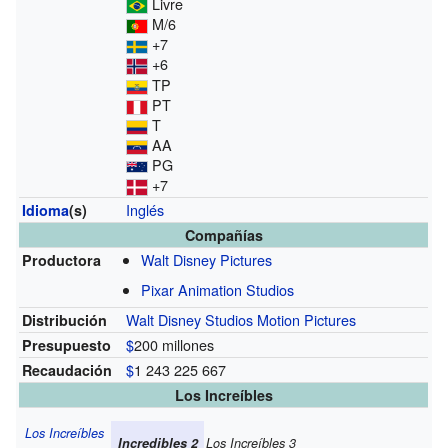
Livre
M/6
+7
+6
TP
PT
T
AA
PG
+7
Inglés
Idioma
(s)
Compañías
Walt Disney Pictures
Productora
Pixar Animation Studios
Walt Disney Studios Motion Pictures
Distribución
$
200 millones
Presupuesto
$
1 243 225 667
Recaudación
Los Increíbles
Los Increíbles
Incredibles 2
Los Increíbles 3