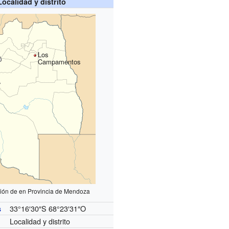
Localidad y distrito
Los
Campamentos
ción de en Provincia de Mendoza
33°16′30″S
68°23′31″O
s
Localidad y distrito