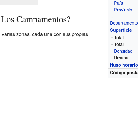
•
País
•
Provincia
a Los Campamentos?
•
Departament
Superficie
varias zonas, cada una con sus propias
• Total
• Total
•
Densidad
• Urbana
Huso horari
Código posta