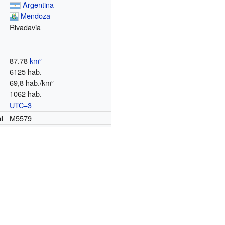
Argentina
Mendoza
Rivadavia
o
87.78
km²
6125 hab.
69,8 hab./km²
1062 hab.
UTC−3
o
M5579
l