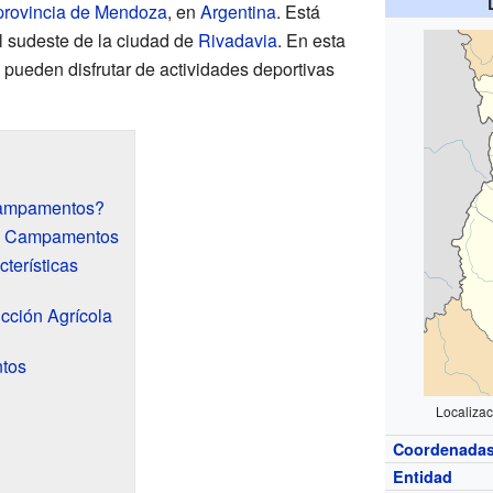
provincia de Mendoza
, en
Argentina
. Está
l sudeste de la ciudad de
Rivadavia
. En esta
s pueden disfrutar de actividades deportivas
Campamentos?
s Campamentos
cterísticas
cción Agrícola
tos
Localiza
Coordenada
Entidad