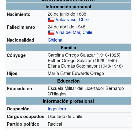
Información personal
28 de junio de 1888
Nacimiento
Valparaíso
,
Chile
24 de abril de 1948
Fallecimiento
Viña del Mar
,
Chile
Chilena
Nacionalidad
Familia
Carolina Orrego Salazar (1916-1925)
Cónyuge
Esther Orrego Salazar (1926-1940)
Eliana Dumás Sotomayor (1943-1948)
María Ester Edwards Orrego
Hijos
Educación
Escuela Militar del Libertador Bernardo
Educado en
O'Higgins
Información profesional
Ingeniero
Ocupación
Diputado de Chile
Cargos ocupados
Radical
Partido político