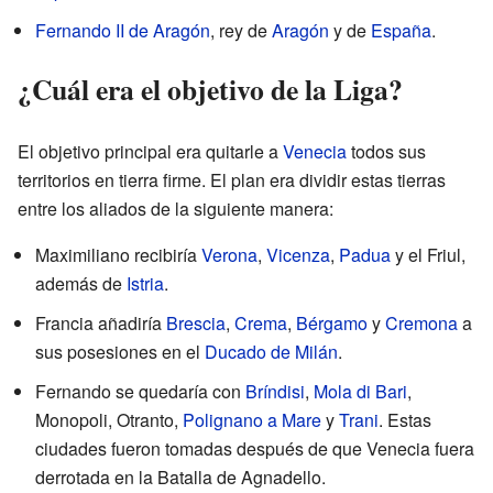
Fernando II de Aragón
, rey de
Aragón
y de
España
.
¿Cuál era el objetivo de la Liga?
El objetivo principal era quitarle a
Venecia
todos sus
territorios en tierra firme. El plan era dividir estas tierras
entre los aliados de la siguiente manera:
Maximiliano recibiría
Verona
,
Vicenza
,
Padua
y el Friul,
además de
Istria
.
Francia añadiría
Brescia
,
Crema
,
Bérgamo
y
Cremona
a
sus posesiones en el
Ducado de Milán
.
Fernando se quedaría con
Bríndisi
,
Mola di Bari
,
Monopoli, Otranto,
Polignano a Mare
y
Trani
. Estas
ciudades fueron tomadas después de que Venecia fuera
derrotada en la Batalla de Agnadello.