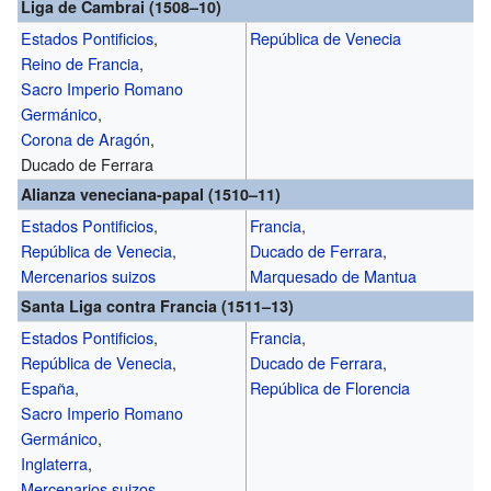
Liga de Cambrai (1508–10)
Estados Pontificios
,
República de Venecia
Reino de Francia
,
Sacro Imperio Romano
Germánico
,
Corona de Aragón
,
Ducado de Ferrara
Alianza veneciana-papal (1510–11)
Estados Pontificios
,
Francia
,
República de Venecia
,
Ducado de Ferrara
,
Mercenarios suizos
Marquesado de Mantua
Santa Liga contra Francia (1511–13)
Estados Pontificios
,
Francia
,
República de Venecia
,
Ducado de Ferrara
,
España
,
República de Florencia
Sacro Imperio Romano
Germánico
,
Inglaterra
,
Mercenarios suizos