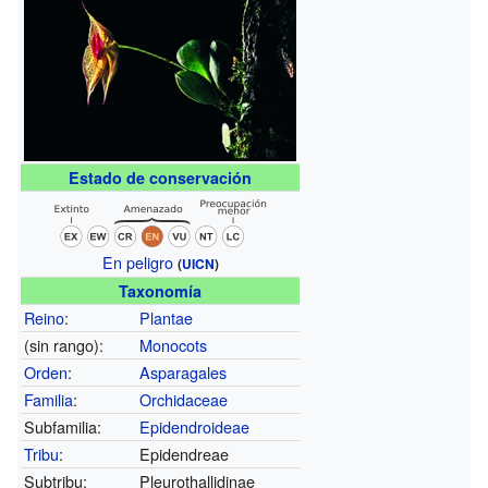
Estado de conservación
En peligro
(
UICN
)
Taxonomía
Reino
:
Plantae
(sin rango):
Monocots
Orden
:
Asparagales
Familia
:
Orchidaceae
Subfamilia:
Epidendroideae
Tribu
:
Epidendreae
Subtribu:
Pleurothallidinae