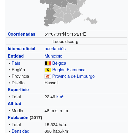
51°07′01″N
5°15′21″E
Coordenadas
Leopoldsburg
neerlandés
Idioma oficial
Municipio
Entidad
•
País
Bélgica
• Región
Región Flamenca
• Provincia
Provincia de Limburgo
• Distrito
Hasselt
Superficie
• Total
22,49
km²
Altitud
• Media
48 m s. n. m.
Población
(2017)
• Total
15 524 hab.
•
Densidad
690 hab./km²