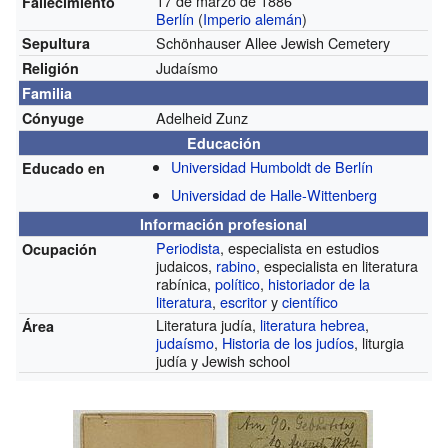
17 de marzo de 1886
Fallecimiento
Berlín
(
Imperio alemán
)
Schönhauser Allee Jewish Cemetery
Sepultura
Judaísmo
Religión
Familia
Adelheid Zunz
Cónyuge
Educación
Universidad Humboldt de Berlín
Educado en
Universidad de Halle-Wittenberg
Información profesional
Periodista
, especialista en estudios
Ocupación
judaicos,
rabino
, especialista en literatura
rabínica,
político
,
historiador de la
literatura
,
escritor
y
científico
Literatura judía,
literatura hebrea
,
Área
judaísmo
,
Historia de los judíos
, liturgia
judía y Jewish school