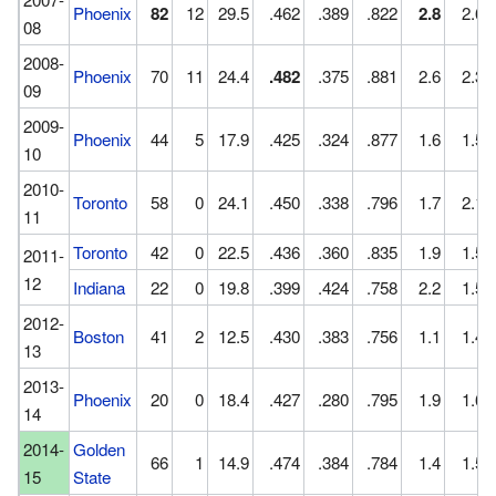
Phoenix
82
12
29.5
.462
.389
.822
2.8
2.6
08
2008-
Phoenix
70
11
24.4
.482
.375
.881
2.6
2.3
09
2009-
Phoenix
44
5
17.9
.425
.324
.877
1.6
1.5
10
2010-
Toronto
58
0
24.1
.450
.338
.796
1.7
2.1
11
Toronto
42
0
22.5
.436
.360
.835
1.9
1.5
2011-
12
Indiana
22
0
19.8
.399
.424
.758
2.2
1.5
2012-
Boston
41
2
12.5
.430
.383
.756
1.1
1.4
13
2013-
Phoenix
20
0
18.4
.427
.280
.795
1.9
1.6
14
2014-
Golden
66
1
14.9
.474
.384
.784
1.4
1.5
15
State