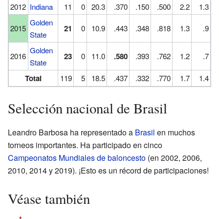
2012
Indiana
11
0
20.3
.370
.150
.500
2.2
1.3
Golden
2015
21
0
10.9
.443
.348
.818
1.3
.9
State
Golden
2016
23
0
11.0
.580
.393
.762
1.2
.7
State
Total
119
5
18.5
.437
.332
.770
1.7
1.4
Selección nacional de Brasil
Leandro Barbosa ha representado a
Brasil
en muchos
torneos importantes. Ha participado en cinco
Campeonatos Mundiales de baloncesto
(en 2002, 2006,
2010, 2014 y 2019). ¡Esto es un récord de participaciones!
Véase también