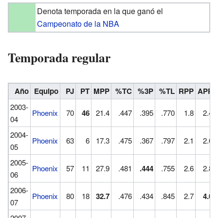
Denota temporada en la que ganó el
Campeonato de la NBA
Temporada regular
Año
Equipo
PJ
PT
MPP
%TC
%3P
%TL
RPP
APP
2003-
Phoenix
70
46
21.4
.447
.395
.770
1.8
2.4
04
2004-
Phoenix
63
6
17.3
.475
.367
.797
2.1
2.0
05
2005-
Phoenix
57
11
27.9
.481
.444
.755
2.6
2.8
06
2006-
Phoenix
80
18
32.7
.476
.434
.845
2.7
4.0
07
2007-