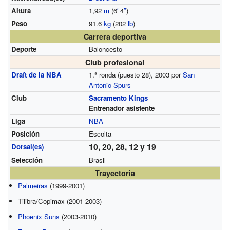
Altura
1,92
m
(6
′
4
″
)
Peso
91.6
kg
(202
lb
)
Carrera deportiva
Deporte
Baloncesto
Club profesional
Draft de la NBA
1.ª ronda (puesto 28), 2003 por
San
Antonio Spurs
Club
Sacramento Kings
Entrenador asistente
Liga
NBA
Posición
Escolta
10, 20, 28, 12 y 19
Dorsal(es)
Selección
Brasil
Trayectoria
Palmeiras
(1999-2001)
Tilibra/Copimax (2001-2003)
Phoenix Suns
(2003-2010)