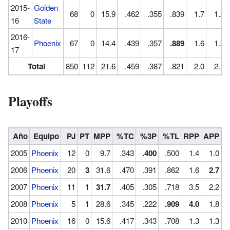
2015-
Golden
68
0
15.9
.462
.355
.839
1.7
1.2
16
State
2016-
Phoenix
67
0
14.4
.439
.357
.889
1.6
1.2
17
Total
850
112
21.6
.459
.387
.821
2.0
2.1
Playoffs
Año
Equipo
PJ
PT
MPP
%TC
%3P
%TL
RPP
APP
R
2005
Phoenix
12
0
9.7
.343
.400
.500
1.4
1.0
2006
Phoenix
20
3
31.6
.470
.391
.862
1.6
2.7
2007
Phoenix
11
1
31.7
.405
.305
.718
3.5
2.2
2008
Phoenix
5
1
28.6
.345
.222
.909
4.0
1.8
2010
Phoenix
16
0
15.6
.417
.343
.708
1.3
1.3