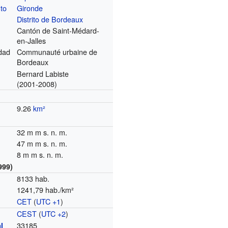
to
Gironde
Distrito de Bordeaux
Cantón de Saint-Médard-
en-Jalles
dad
Communauté urbaine de
Bordeaux
Bernard Labiste
(2001-2008)
9.26
km²
32 m m s. n. m.
47 m m s. n. m.
8 m m s. n. m.
999)
8133 hab.
1241,79 hab./km²
CET
(
UTC +1
)
o
CEST
(
UTC +2
)
33185
l