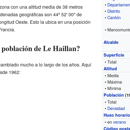
•
Departamen
 zona con una altitud media de 38 metros
•
Distrito
ordenadas geográficas son 44º 52' 00" de
•
Cantón
longitud Oeste. Esto la ubica en una posición
Francia.
• Mancomuni
Alcalde
 población de Le Haillan?
Superficie
• Total
cambiado mucho a lo largo de los años. Aquí
Altitud
esde 1962:
• Media
• Máxima
• Mínima
Población
(1
• Total
•
Densidad
Huso horari
• en
verano
Código posta