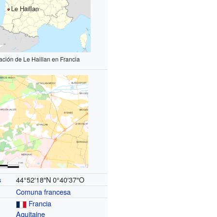
Le Haillan
ación de Le Haillan en Francia
44°52′18″N
0°40′37″O
s
Comuna francesa
Francia
Aquitaine