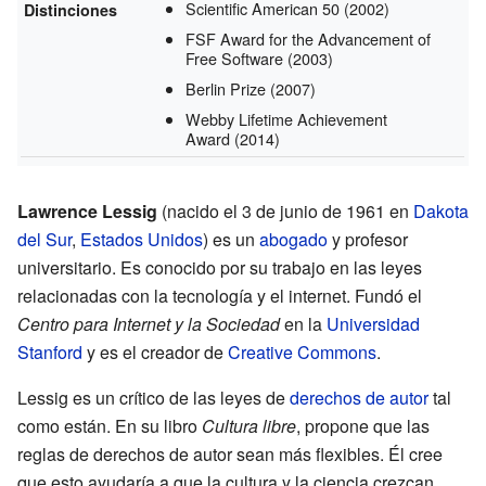
Scientific American 50
(2002)
Distinciones
FSF Award for the Advancement of
Free Software
(2003)
Berlin Prize
(2007)
Webby Lifetime Achievement
Award
(2014)
Lawrence Lessig
(nacido el 3 de junio de 1961 en
Dakota
del Sur
,
Estados Unidos
) es un
abogado
y profesor
universitario. Es conocido por su trabajo en las leyes
relacionadas con la tecnología y el internet. Fundó el
Centro para Internet y la Sociedad
en la
Universidad
Stanford
y es el creador de
Creative Commons
.
Lessig es un crítico de las leyes de
derechos de autor
tal
como están. En su libro
Cultura libre
, propone que las
reglas de derechos de autor sean más flexibles. Él cree
que esto ayudaría a que la cultura y la ciencia crezcan