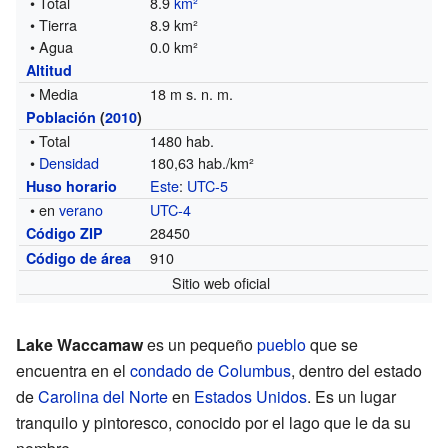
• Total
8.9
km²
• Tierra
8.9 km²
• Agua
0.0 km²
Altitud
• Media
18 m s. n. m.
Población
(
2010
)
• Total
1480 hab.
•
Densidad
180,63 hab./km²
Este
:
UTC-5
Huso horario
• en
verano
UTC-4
28450
Código ZIP
910
Código de área
Sitio web oficial
Lake Waccamaw
es un pequeño
pueblo
que se
encuentra en el
condado de Columbus
, dentro del estado
de
Carolina del Norte
en
Estados Unidos
. Es un lugar
tranquilo y pintoresco, conocido por el lago que le da su