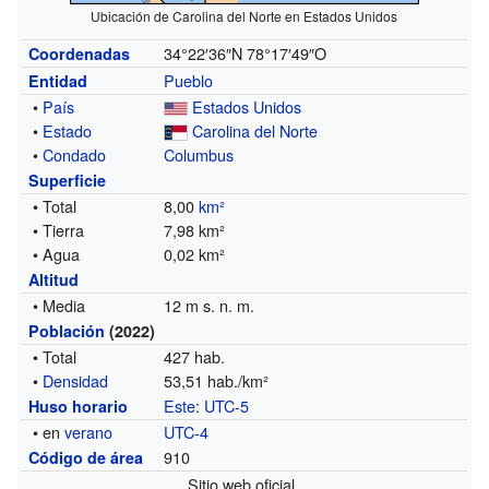
Ubicación de Carolina del Norte en Estados Unidos
34°22′36″N
78°17′49″O
Coordenadas
Pueblo
Entidad
•
País
Estados Unidos
•
Estado
Carolina del Norte
•
Condado
Columbus
Superficie
• Total
8,00
km²
• Tierra
7,98 km²
• Agua
0,02 km²
Altitud
• Media
12 m s. n. m.
Población
(2022)
• Total
427 hab.
•
Densidad
53,51 hab./km²
Este
:
UTC-5
Huso horario
• en
verano
UTC-4
910
Código de área
Sitio web oficial