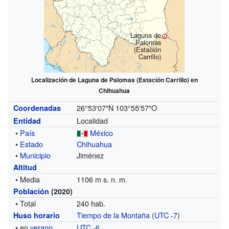
Laguna de
Palomas
(Estación
Carrillo)
Localización de Laguna de Palomas (Estación Carrillo) en
Chihuahua
26°53′07″N
103°55′57″O
Coordenadas
Localidad
Entidad
•
País
México
•
Estado
Chihuahua
•
Municipio
Jiménez
Altitud
• Media
1106 m s. n. m.
Población
(2020)
• Total
240 hab.
Tiempo de la Montaña
(
UTC -7
)
Huso horario
• en
verano
UTC -6