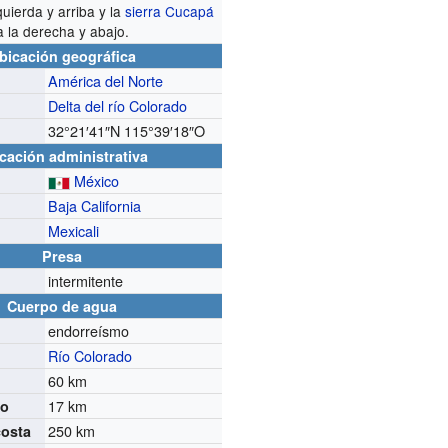
quierda y arriba y la
sierra Cucapá
a la derecha y abajo.
bicación geográfica
América del Norte
Delta del río Colorado
32°21′41″N
115°39′18″O
cación administrativa
México
Baja California
Mexicali
Presa
intermitente
Cuerpo de agua
endorreísmo
Río Colorado
60 km
17 km
mo
250 km
costa