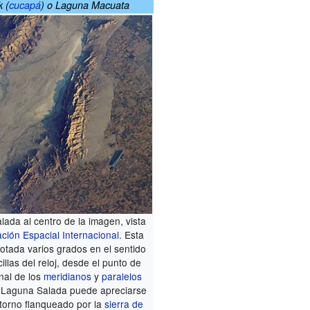
 (
cucapá
) o Laguna Macuata
ada al centro de la imagen, vista
ación Espacial Internacional
. Esta
otada varios grados en el sentido
illas del reloj, desde el punto de
onal de los
meridianos
y
paralelos
a Laguna Salada puede apreciarse
torno flanqueado por la
sierra de