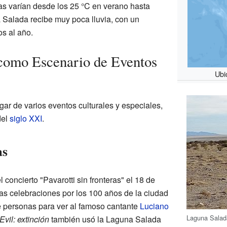
s varían desde los 25 °C en verano hasta
a Salada recibe muy poca lluvia, con un
os al año.
como Escenario de Eventos
Ubi
ar de varios eventos culturales y especiales,
del
siglo XXI
.
as
concierto "Pavarotti sin fronteras" el 18 de
las celebraciones por los 100 años de la ciudad
de personas para ver al famoso cantante
Luciano
Laguna Salada
vil: extinción
también usó la Laguna Salada