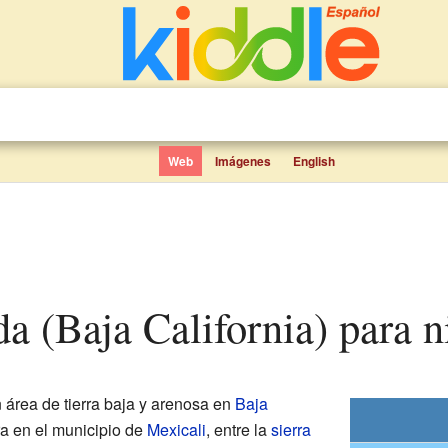
Web
Imágenes
English
da (Baja California) para n
 área de tierra baja y arenosa en
Baja
ra en el municipio de
Mexicali
, entre la
sierra