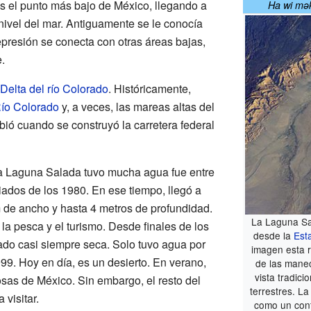
Es el punto más bajo de México, llegando a
Ha wi mək
nivel del mar. Antiguamente se le conocía
resión se conecta con otras áreas bajas,
.
Delta del río Colorado
. Históricamente,
ío Colorado
y, a veces, las mareas altas del
bió cuando se construyó la carretera federal
la Laguna Salada tuvo mucha agua fue entre
iados de los 1980. En ese tiempo, llegó a
 de ancho y hasta 4 metros de profundidad.
La Laguna Sal
la pesca y el turismo. Desde finales de los
desde la
Est
ado casi siempre seca. Solo tuvo agua por
imagen esta r
99. Hoy en día, es un desierto. En verano,
de las manec
vista tradici
sas de México. Sin embargo, el resto del
terrestres. L
 visitar.
como un con