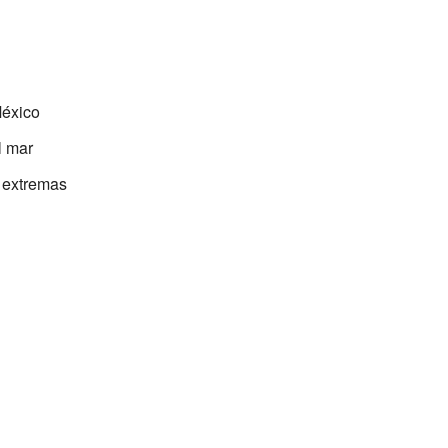
éxico
l mar
s extremas