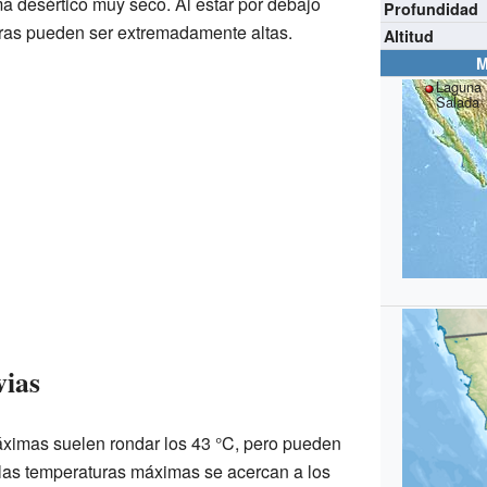
a desértico muy seco. Al estar por debajo
Profundidad
turas pueden ser extremadamente altas.
Altitud
M
Laguna
Salada
vias
áximas suelen rondar los 43 °C, pero pueden
, las temperaturas máximas se acercan a los