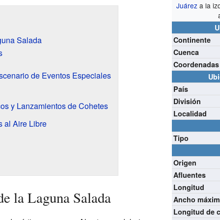
Juárez
a la iz
U
aguna Salada
Continente
s
Cuenca
Coordenadas
cenario de Eventos Especiales
Ubi
País
División
cos y Lanzamientos de Cohetes
Localidad
 al Aire Libre
Tipo
Origen
Afluentes
Longitud
de la Laguna Salada
Ancho máxi
Longitud de 