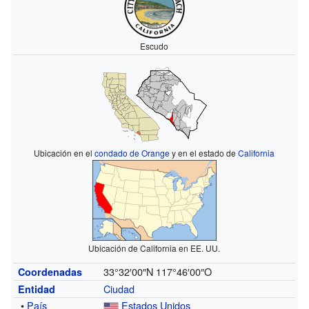
Escudo
Ubicación en el
condado de Orange
y en el estado de
California
Ubicación de California en EE. UU.
33°32′00″N
117°46′00″O
Coordenadas
Ciudad
Entidad
•
País
Estados Unidos