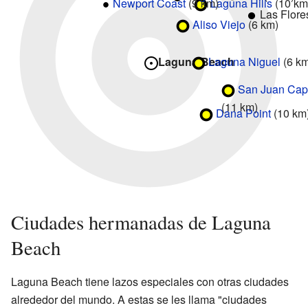
Newport Coast
(9 km)
Laguna Hills
(10 km
Las Flore
Aliso Viejo
(6 km)
Laguna Niguel
(6 k
Laguna Beach
San Juan Cap
(11 km)
Dana Point
(10 km
Ciudades hermanadas de Laguna
Beach
Laguna Beach tiene lazos especiales con otras ciudades
alrededor del mundo. A estas se les llama "ciudades