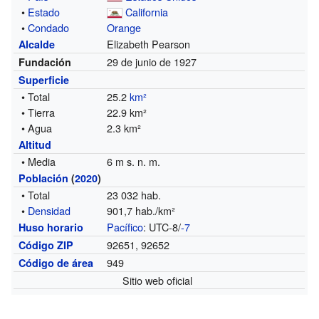
•
Estado
California
•
Condado
Orange
Elizabeth Pearson
Alcalde
29 de junio de 1927
Fundación
Superficie
• Total
25.2
km²
• Tierra
22.9 km²
• Agua
2.3 km²
Altitud
• Media
6 m s. n. m.
Población
(
2020
)
• Total
23 032 hab.
•
Densidad
901,7 hab./km²
Pacífico
: UTC-8/
-7
Huso horario
92651, 92652
Código ZIP
949
Código de área
Sitio web oficial