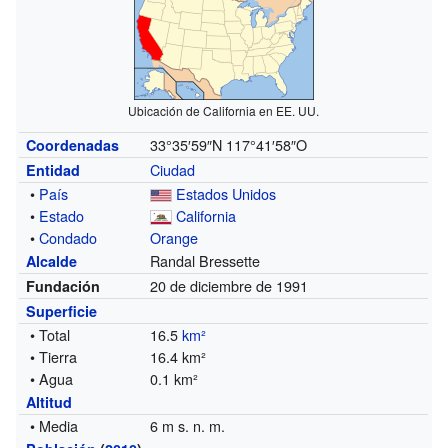
Ubicación de California en EE. UU.
33°35′59″N
117°41′58″O
Coordenadas
Ciudad
Entidad
•
País
Estados Unidos
•
Estado
California
•
Condado
Orange
Randal Bressette
Alcalde
20 de diciembre de 1991
Fundación
Superficie
• Total
16.5
km²
• Tierra
16.4 km²
• Agua
0.1 km²
Altitud
• Media
6 m s. n. m.