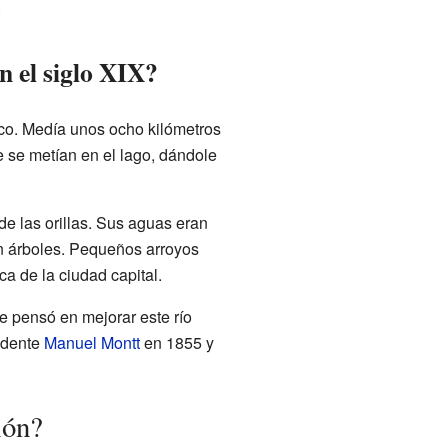
.
 el siglo XIX?
ico. Medía unos ocho kilómetros
e se metían en el lago, dándole
e las orillas. Sus aguas eran
n árboles. Pequeños arroyos
a de la ciudad capital.
se pensó en mejorar este río
idente
Manuel Montt
en 1855 y
ión?