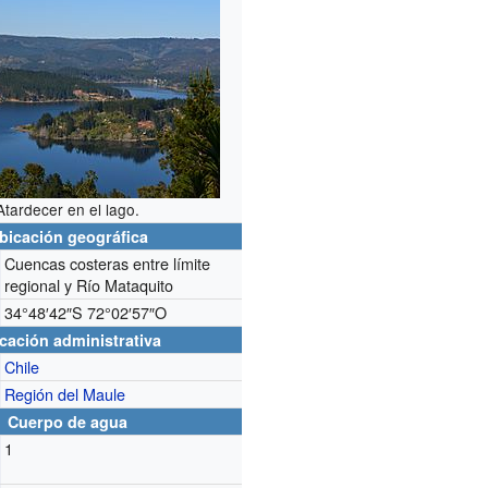
Atardecer en el lago.
bicación geográfica
Cuencas costeras entre límite
regional y Río Mataquito
34°48′42″S
72°02′57″O
cación administrativa
Chile
Región del Maule
Cuerpo de agua
1