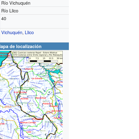
Río Vichuquén
Río Llico
40
Vichuquén
,
Llico
apa de localización