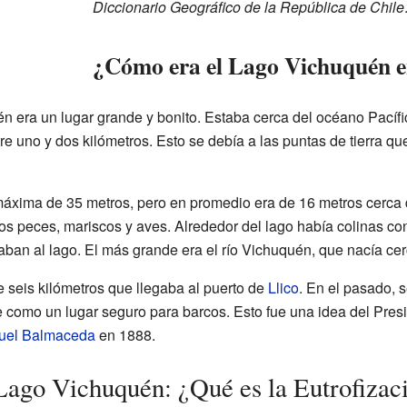
Diccionario Geográfico de la República de Chile
¿Cómo era el Lago Vichuquén en
uén era un lugar grande y bonito. Estaba cerca del océano Pacíf
re uno y dos kilómetros. Esto se debía a las puntas de tierra qu
máxima de 35 metros, pero en promedio era de 16 metros cerca d
s peces, mariscos y aves. Alrededor del lago había colinas co
aban al lago. El más grande era el río Vichuquén, que nacía cerc
e seis kilómetros que llegaba al puerto de
Llico
. En el pasado, 
e como un lugar seguro para barcos. Esto fue una idea del Pres
uel Balmaceda
en 1888.
Lago Vichuquén: ¿Qué es la Eutrofizac