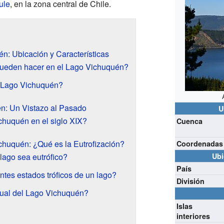
ule
, en la zona central de Chile.
n: Ubicación y Características
pueden hacer en el Lago Vichuquén?
 Lago Vichuquén?
én: Un Vistazo al Pasado
U
huquén en el siglo XIX?
Cuenca
chuquén: ¿Qué es la Eutrofización?
Coordenadas
lago sea eutrófico?
Ubi
País
ntes estados tróficos de un lago?
División
tual del Lago Vichuquén?
Islas
interiores