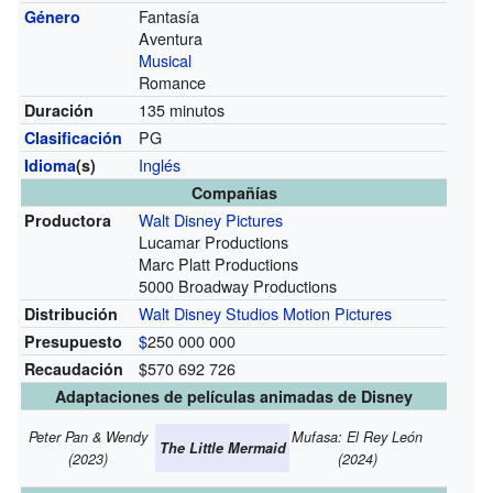
Fantasía
Género
Aventura
Musical
Romance
135 minutos
Duración
PG
Clasificación
Inglés
Idioma
(s)
Compañías
Walt Disney Pictures
Productora
Lucamar Productions
Marc Platt Productions
5000 Broadway Productions
Walt Disney Studios Motion Pictures
Distribución
$
250 000 000
Presupuesto
$570 692 726
Recaudación
Adaptaciones de películas animadas de Disney
Peter Pan & Wendy
Mufasa: El Rey León
The Little Mermaid
(2023)
(2024)