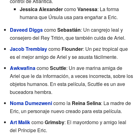
control de Atlántica.
Jessica Alexander
como
Vanessa
: La forma
humana que Úrsula usa para engañar a Eric.
Daveed Diggs
como
Sebastián
: Un cangrejo leal y
consejero del Rey Tritón, que también cuida de Ariel.
Jacob Tremblay
como
Flounder
: Un pez tropical que
es el mejor amigo de Ariel y se asusta fácilmente.
Awkwafina
como
Scuttle
: Un ave marina amiga de
Ariel que le da información, a veces incorrecta, sobre los
objetos humanos. En esta película, Scuttle es un ave
buceadora hembra.
Noma Dumezweni
como la
Reina Selina
: La madre de
Eric, un personaje nuevo creado para esta película.
Art Malik
como
Grimsby
: El mayordomo y amigo leal
del Príncipe Eric.