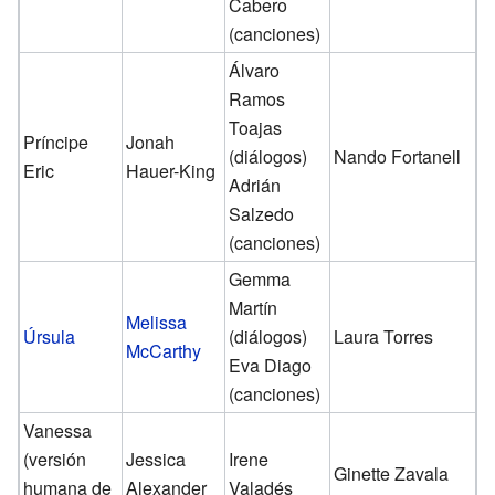
Cabero
(canciones)
Álvaro
Ramos
Toajas
Príncipe
Jonah
(diálogos)
Nando Fortanell
Eric
Hauer-King
Adrián
Salzedo
(canciones)
Gemma
Martín
Melissa
Úrsula
(diálogos)
Laura Torres
McCarthy
Eva Diago
(canciones)
Vanessa
(versión
Jessica
Irene
Ginette Zavala
humana de
Alexander
Valadés