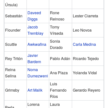
Úrsula)
Daveed
Rone
Sebastián
Lester Ciarreta
Diggs
Reinoso
Jacob
Tomy
Flounder
Leo Novoa
Tremblay
Vírseda
Sonia
Scuttle
Awkwafina
Carla Medina
Dorado
Javier
Rey Tritón
Pablo Adán
Ricardo Tejedo
Bardem
Reina
Noma
Ana Plaza
Yolanda Vidal
Selina
Dumezweni
Luis
Grimsby
Art Malik
Fernando
Gerardo Reyero
Ríos
Lorena
Laura
Perla