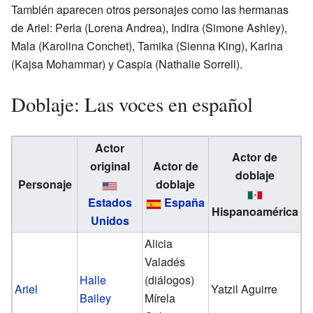
También aparecen otros personajes como las hermanas
de Ariel: Perla (Lorena Andrea), Indira (Simone Ashley),
Mala (Karolina Conchet), Tamika (Sienna King), Karina
(Kajsa Mohammar) y Caspia (Nathalie Sorrell).
Doblaje: Las voces en español
Actor
Actor de
original
Actor de
doblaje
Personaje
doblaje
Estados
España
Hispanoamérica
Unidos
Alicia
Valadés
Halle
(diálogos)
Ariel
Yatzil Aguirre
Bailey
Mírela