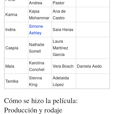
Andrea
Pastor
Kajsa
Ana de
Karina
Mohammar
Castro
Simone
Indira
Sara Heras
Ashley
Laura
Nathalie
Caspia
Martínez
Sorrell
García
Karolina
Mala
Vera Bosch
Daniela Aedo
Conchet
Sienna
Adelaida
Tamika
King
López
Cómo se hizo la película:
Producción y rodaje