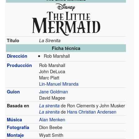
Título
La Sirenita
Ficha técnica
Rob Marshall
Dirección
Rob Marshall
Producción
John DeLuca
Marc Platt
Lin-Manuel Miranda
Jane Goldman
Guion
David Magee
de Ron Clements y John Musker
Basada en
La sirenita
de
Hans Christian Andersen
La sirenita
Alan Menken
Música
Dion Beebe
Fotografía
Wyatt Smith
Montaje