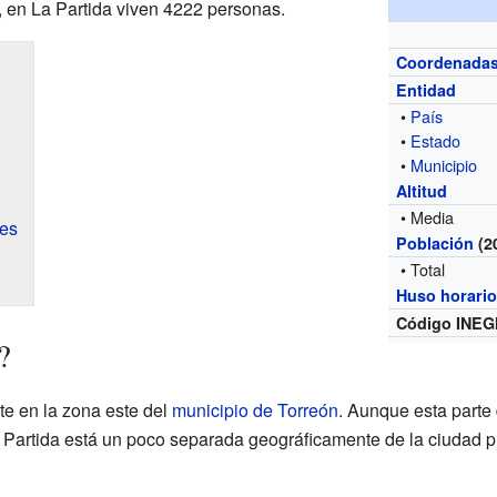
 en La Partida viven 4222 personas.
Coordenada
Entidad
•
País
•
Estado
•
Municipio
Altitud
• Media
nes
Población
(2
• Total
Huso horari
Código INEG
?
te en la zona este del
municipio de Torreón
. Aunque esta parte
 Partida está un poco separada geográficamente de la ciudad pr