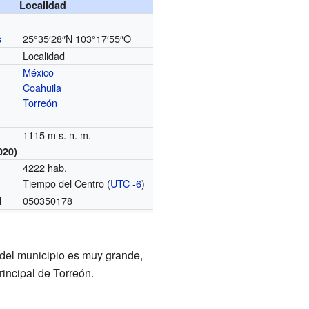
Localidad
25°35′28″N
103°17′55″O
s
Localidad
México
Coahuila
Torreón
1115 m s. n. m.
020)
4222 hab.
Tiempo del Centro (
UTC -6
)
o
050350178
I
 del municipio es muy grande,
incipal de Torreón.