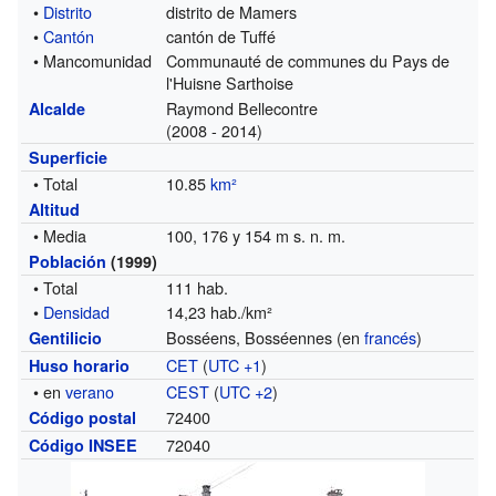
•
Distrito
distrito de Mamers
•
Cantón
cantón de Tuffé
• Mancomunidad
Communauté de communes du Pays de
l'Huisne Sarthoise
Raymond Bellecontre
Alcalde
(2008 - 2014)
Superficie
• Total
10.85
km²
Altitud
• Media
100, 176 y 154 m s. n. m.
Población
(1999)
• Total
111 hab.
•
Densidad
14,23 hab./km²
Bosséens, Bosséennes (en
francés
)
Gentilicio
CET
(
UTC +1
)
Huso horario
• en
verano
CEST
(
UTC +2
)
72400
Código postal
72040
Código INSEE