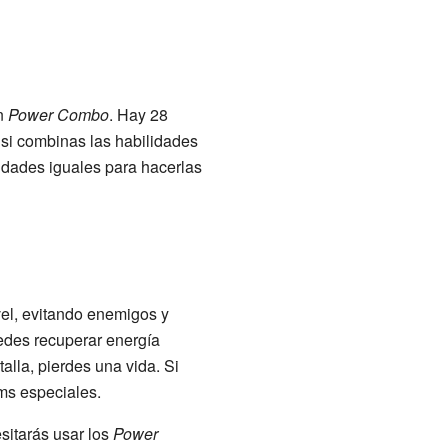
un
Power Combo
. Hay 28
si combinas las habilidades
idades iguales para hacerlas
ivel, evitando enemigos y
edes recuperar energía
alla, pierdes una vida. Si
ems especiales.
sitarás usar los
Power