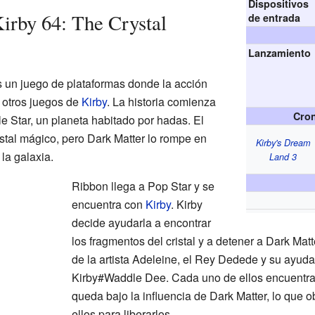
Dispositivos
irby 64: The Crystal
de entrada
Lanzamiento
 un juego de plataformas donde la acción
 otros juegos de
Kirby
. La historia comienza
Cron
e Star, un planeta habitado por hadas. El
tal mágico, pero Dark Matter lo rompe en
Kirby's Dream
la galaxia.
Land 3
Ribbon llega a Pop Star y se
encuentra con
Kirby
. Kirby
decide ayudarla a encontrar
los fragmentos del cristal y a detener a Dark Matt
de la artista Adeleine, el Rey Dedede y su ayu
Kirby#Waddle Dee. Cada uno de ellos encuentra 
queda bajo la influencia de Dark Matter, lo que o
ellos para liberarlos.