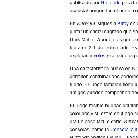
publicado por
Nintendo
para la
especial porque fue el primero 
En
Kirby 64
, sigues a
Kirby
en 
juntar un cristal sagrado que 
Dark Matter. Aunque los gráfic
fuera en 2D, de lado a lado. Es
exploras
niveles
y consigues po
Una característica nueva en
Ki
permiten combinar dos poderes
fuerte. El juego también tiene
amigos pueden competir en tr
El juego recibió buenas opinion
coloridos y su estilo de juego
era un poco fácil o corto.
Kirby 
consolas, como la
Consola Virt
Nintendo Switch Online + Expa