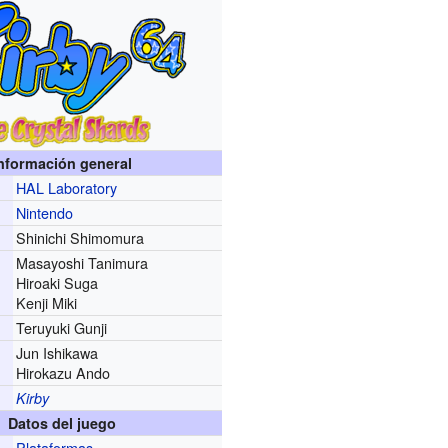
nformación general
HAL Laboratory
r
Nintendo
Shinichi Shimomura
Masayoshi Tanimura
Hiroaki Suga
Kenji Miki
Teruyuki Gunji
Jun Ishikawa
Hirokazu Ando
Kirby
Datos del juego
Plataformas