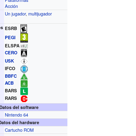
Acción
Un jugador
,
multijugador
es
ESRB
PEGI
ELSPA
CERO
USK
IFCO
BBFC
ACB
BARS
RARS
Datos del software
Nintendo 64
Datos del hardware
Cartucho ROM