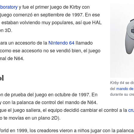
boratory
y fue el primer juego de Kirby con
el juego comenzó en septiembre de 1997. En ese
e estaban volviendo muy populares, así que HAL
en 3D.
 para un accesorio de la
Nintendo 64
llamado
 como ese accesorio no se vendió bien, el juego
mal de N64.
ol
se di
Kirby 64
del
mando de
n de prueba del juego en octubre de 1997. En
durante su cr
by con la palanca de control del mando de N64.
e el juego saliera, el equipo decidió cambiar el control a la
cr
ro te movías en un plano 2D).
ld en 1999, los creadores vieron a niños jugar con la palanca 