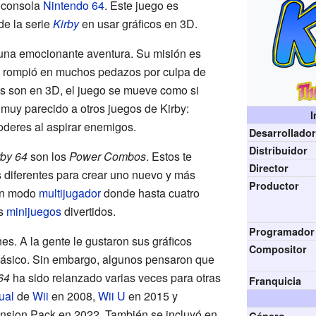
 consola
Nintendo 64
. Este juego es
de la serie
Kirby
en usar gráficos en 3D.
una emocionante aventura. Su misión es
se rompió en muchos pedazos por culpa de
os son en 3D, el juego se mueve como si
 muy parecido a otros juegos de Kirby:
I
deres al aspirar enemigos.
Desarrollado
Distribuidor
rby 64
son los
Power Combos
. Estos te
Director
 diferentes para crear uno nuevo y más
Productor
 un modo
multijugador
donde hasta cuatro
es
minijuegos
divertidos.
Programador
es. A la gente le gustaron sus gráficos
Compositor
 clásico. Sin embargo, algunos pensaron que
64
ha sido relanzado varias veces para otras
Franquicia
ual
de
Wii
en 2008,
Wii U
en 2015 y
nsion Pack en 2022. También se incluyó en