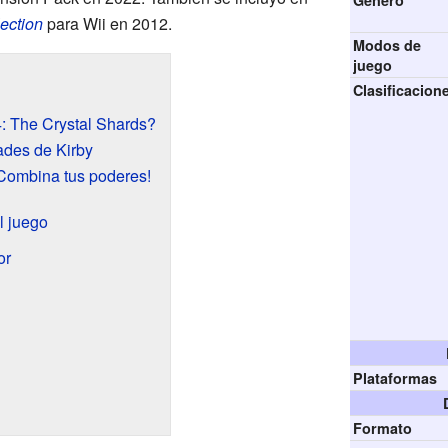
Género
ection
para Wii en 2012.
Modos de
juego
Clasificacion
: The Crystal Shards?
ades de Kirby
ombina tus poderes!
l juego
or
Plataformas
Formato