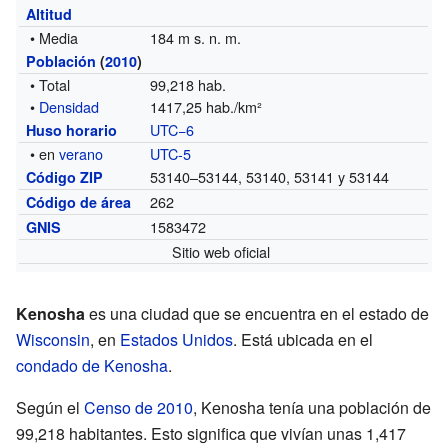
Altitud
• Media
184 m s. n. m.
Población
(
2010
)
• Total
99,218 hab.
•
Densidad
1417,25 hab./km²
UTC−6
Huso horario
• en
verano
UTC-5
53140–53144, 53140, 53141 y 53144
Código ZIP
262
Código de área
1583472
GNIS
Sitio web oficial
Kenosha
es una ciudad que se encuentra en el estado de
Wisconsin
, en
Estados Unidos
. Está ubicada en el
condado de Kenosha
.
Según el
Censo de 2010
, Kenosha tenía una población de
99,218 habitantes. Esto significa que vivían unas 1,417