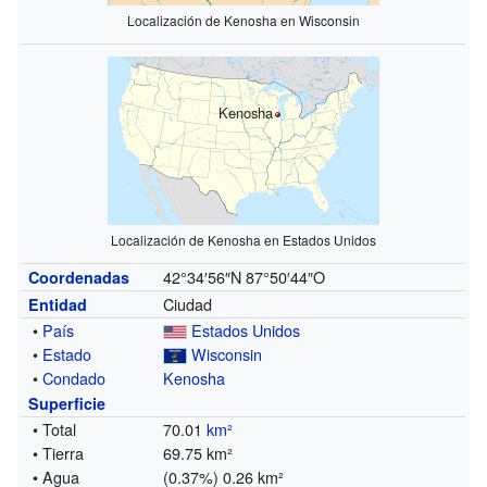
Localización de Kenosha en Wisconsin
Kenosha
Localización de Kenosha en Estados Unidos
42°34′56″N
87°50′44″O
Coordenadas
Ciudad
Entidad
•
País
Estados Unidos
•
Estado
Wisconsin
•
Condado
Kenosha
Superficie
• Total
70.01
km²
• Tierra
69.75 km²
• Agua
(0.37%) 0.26 km²