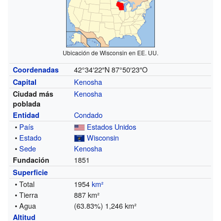
Ubicación de Wisconsin en EE. UU.
42°34′22″N
87°50′23″O
Coordenadas
Kenosha
Capital
Kenosha
Ciudad más
poblada
Condado
Entidad
•
País
Estados Unidos
•
Estado
Wisconsin
•
Sede
Kenosha
1851
Fundación
Superficie
• Total
1954
km²
• Tierra
887 km²
• Agua
(63.83%) 1,246 km²
Altitud