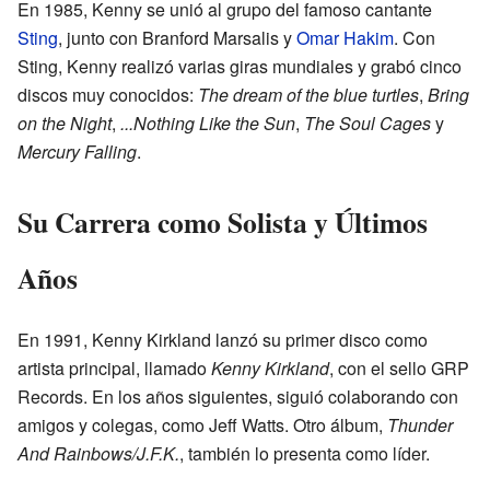
En 1985, Kenny se unió al grupo del famoso cantante
Sting
, junto con Branford Marsalis y
Omar Hakim
. Con
Sting, Kenny realizó varias giras mundiales y grabó cinco
discos muy conocidos:
The dream of the blue turtles
,
Bring
on the Night
,
...Nothing Like the Sun
,
The Soul Cages
y
Mercury Falling
.
Su Carrera como Solista y Últimos
Años
En 1991, Kenny Kirkland lanzó su primer disco como
artista principal, llamado
Kenny Kirkland
, con el sello GRP
Records. En los años siguientes, siguió colaborando con
amigos y colegas, como Jeff Watts. Otro álbum,
Thunder
And Rainbows/J.F.K.
, también lo presenta como líder.