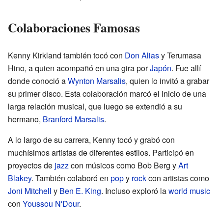
Colaboraciones Famosas
Kenny Kirkland también tocó con
Don Alias
y Terumasa
Hino, a quien acompañó en una gira por
Japón
. Fue allí
donde conoció a
Wynton Marsalis
, quien lo invitó a grabar
su primer disco. Esta colaboración marcó el inicio de una
larga relación musical, que luego se extendió a su
hermano,
Branford Marsalis
.
A lo largo de su carrera, Kenny tocó y grabó con
muchísimos artistas de diferentes estilos. Participó en
proyectos de
jazz
con músicos como Bob Berg y
Art
Blakey
. También colaboró en
pop
y
rock
con artistas como
Joni Mitchell
y
Ben E. King
. Incluso exploró la
world music
con
Youssou N'Dour
.