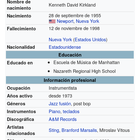
Nombre de
Kenneth David Kirkland
nacimiento
28 de septiembre de 1955
Nacimiento
Newport
,
Nueva York
12 de noviembre de 1998
Fallecimiento
Nueva York
(
Estados Unidos
)
Estadounidense
Nacionalidad
Educación
Escuela de Música de Manhattan
Educado en
Nazareth Regional High School
Información profesional
Instrumentista
Ocupación
desde 1973
Años activo
Jazz fusión
, post bop
Géneros
Piano
,
teclados
Instrumentos
A&M Records
Discográfica
Artistas
Sting
,
Branford Marsalis
, Miroslav Vitous
relacionados