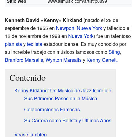
www.allmusic.com/artist/p6899
Sitio web
Kenneth David «Kenny» Kirkland
(nacido el 28 de
septiembre de 1955 en
Newport
,
Nueva York
y fallecido el
12 de noviembre de 1998 en
Nueva York
) fue un talentoso
pianista
y
teclista
estadounidense. Es muy conocido por
su increíble trabajo con músicos famosos como
Sting
,
Branford Marsalis
,
Wynton Marsalis
y
Kenny Garrett
.
Contenido
Kenny Kirkland: Un Músico de Jazz Increíble
Sus Primeros Pasos en la Música
Colaboraciones Famosas
Su Carrera como Solista y Últimos Años
Véase también