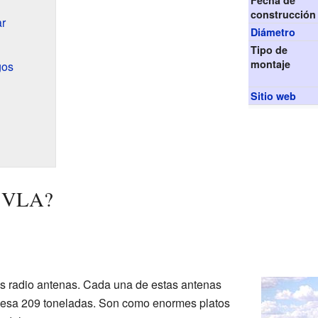
Fecha de
construcción
ar
Diámetro
Tipo de
montaje
gos
Sitio web
l VLA?
es radio antenas. Cada una de estas antenas
pesa 209 toneladas. Son como enormes platos