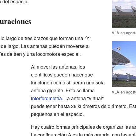
o del espacio.
uraciones
VLA en agost
lo largo de tres brazos que forman una "Y".
 de largo. Las antenas pueden moverse a
ías de tren y una locomotora especial.
Al mover las antenas, los
científicos pueden hacer que
funcionen como si fueran una sola
antena gigante. Esto se llama
VLA en agost
interferometría
. La antena "virtual"
puede tener hasta 36 kilómetros de diámetro. Est
pequeños en el espacio.
Hay cuatro formas principales de organizar las a
La configuración A es la más grande, con las a