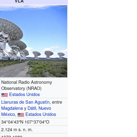
VLA
National Radio Astronomy
Observatory (NRAO)
Estados Unidos
Llanuras de San Agustín
, entre
Magdalena
y
Dátil
,
Nuevo
México
,
Estados Unidos
34°04′43″N
107°37′04″O
2.124 m s. n. m.
1973-1980