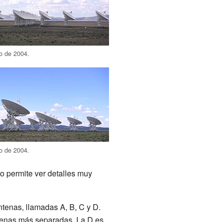
o de 2004.
o de 2004.
o permite ver detalles muy
ntenas, llamadas A, B, C y D.
ntenas más separadas. La D es