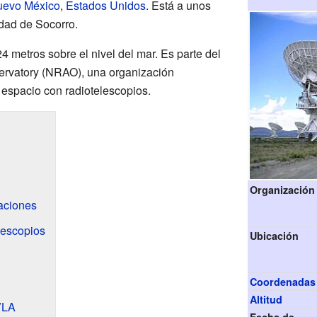
evo México
,
Estados Unidos
. Está a unos
udad de Socorro.
4 metros sobre el nivel del mar. Es parte del
ervatory (NRAO), una organización
 espacio con radiotelescopios.
Organización
aciones
lescopios
Ubicación
Coordenadas
Altitud
VLA