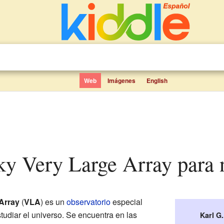
Web
Imágenes
English
sky Very Large Array para 
Array
(
VLA
) es un
observatorio
especial
tudiar el universo. Se encuentra en las
Karl G