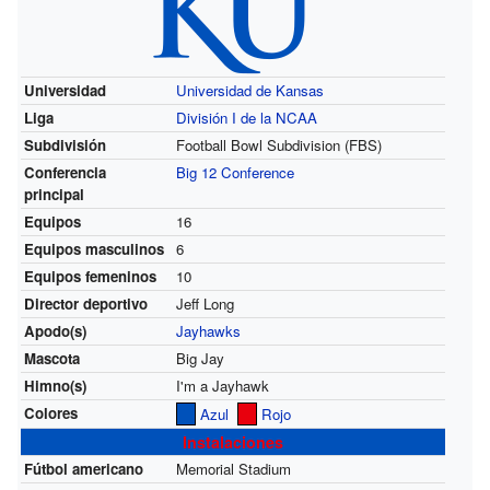
Universidad
Universidad de Kansas
Liga
División I de la NCAA
Subdivisión
Football Bowl Subdivision (FBS)
Conferencia
Big 12 Conference
principal
Equipos
16
Equipos masculinos
6
Equipos femeninos
10
Director deportivo
Jeff Long
Apodo(s)
Jayhawks
Mascota
Big Jay
Himno(s)
I'm a Jayhawk
Colores
Azul
Rojo
Instalaciones
Fútbol americano
Memorial Stadium