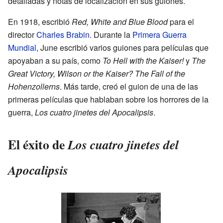
detalladas y notas de localización en sus guiones.
En 1918, escribió
Red, White and Blue Blood
para el
director
Charles Brabin
. Durante la
Primera Guerra
Mundial
, June escribió varios guiones para películas que
apoyaban a su país, como
To Hell with the Kaiser!
y
The
Great Victory, Wilson or the Kaiser? The Fall of the
Hohenzollerns
. Más tarde, creó el guion de una de las
primeras películas que hablaban sobre los horrores de la
guerra,
Los cuatro jinetes del Apocalipsis
.
El éxito de
Los cuatro jinetes del
Apocalipsis