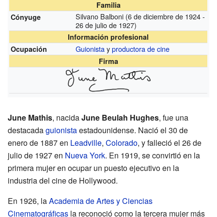
Familia
Silvano Balboni (6 de diciembre de 1924 -
Cónyuge
26 de julio de 1927)
Información profesional
Guionista
y
productora de cine
Ocupación
Firma
June Mathis
, nacida
June Beulah Hughes
, fue una
destacada
guionista
estadounidense. Nació el 30 de
enero de 1887 en
Leadville
,
Colorado
, y falleció el 26 de
julio de 1927 en
Nueva York
. En 1919, se convirtió en la
primera mujer en ocupar un puesto ejecutivo en la
industria del cine de Hollywood.
En 1926, la
Academia de Artes y Ciencias
Cinematográficas
la reconoció como la tercera mujer más