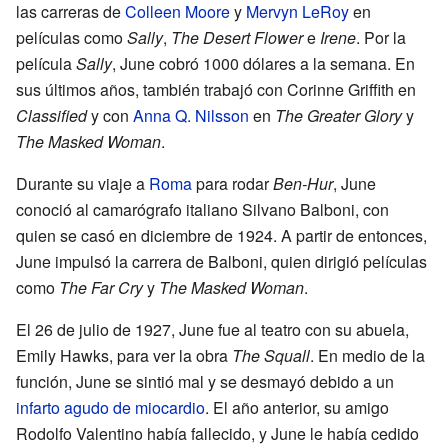
las carreras de
Colleen Moore
y
Mervyn LeRoy
en
películas como
Sally
,
The Desert Flower
e
Irene
. Por la
película
Sally
, June cobró 1000 dólares a la semana. En
sus últimos años, también trabajó con Corinne Griffith en
Classified
y con
Anna Q. Nilsson
en
The Greater Glory
y
The Masked Woman
.
Durante su viaje a
Roma
para rodar
Ben-Hur
, June
conoció al camarógrafo italiano Silvano Balboni, con
quien se casó en diciembre de 1924. A partir de entonces,
June impulsó la carrera de Balboni, quien dirigió películas
como
The Far Cry
y
The Masked Woman
.
El 26 de julio de 1927, June fue al teatro con su abuela,
Emily Hawks, para ver la obra
The Squall
. En medio de la
función, June se sintió mal y se desmayó debido a un
infarto agudo de miocardio
. El año anterior, su amigo
Rodolfo Valentino había fallecido, y June le había cedido