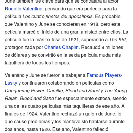
June también fue clave para que se contratara al actor
Rodolfo Valentino
, pensando que era perfecto para la
película
Los cuatro jinetes del apocalipsis
. Es probable
que Valentino y June se conocieran en 1918, pero esta
película marcó el inicio de una gran amistad entre ellos. La
película fue la más exitosa de 1921, superando a
The Kid
,
protagonizada por
Charles Chaplin
. Recaudó 9 millones
de dólares y se convirtió en la sexta película muda más
taquillera de todos los tiempos.
Valentino y June se fueron a trabajar a
Famous Players-
Lasky
y continuaron colaborando en películas como
Conquering Power
,
Camille
,
Blood and Sand
y
The Young
Rajah
.
Blood and Sand
fue especialmente exitosa, siendo
una de las cuatro películas más taquilleras de ese año. A
finales de 1924, Valentino rechazó un guion de June, lo
que causó problemas y los mantuvo sin hablarse durante
dos años, hasta 1926. Ese año, Valentino falleció