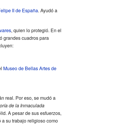
elipe II de España
. Ayudó a
vares
, quien lo protegió. En el
ntó grandes cuadros para
cluyen:
el
Museo de Bellas Artes de
án real. Por eso, se mudó a
oría de la Inmaculada
lid. A pesar de sus esfuerzos,
ó a su trabajo religioso como