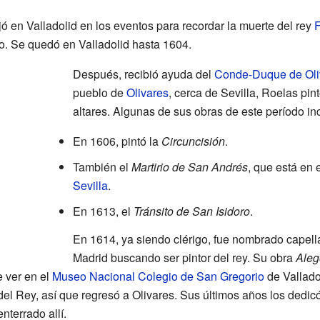
ó en Valladolid en los eventos para recordar la muerte del rey
F
o. Se quedó en Valladolid hasta 1604.
Después, recibió ayuda del
Conde-Duque de Oli
pueblo de
Olivares
, cerca de Sevilla, Roelas pi
altares. Algunas de sus obras de este período in
En 1606, pintó la
Circuncisión
.
También el
Martirio de San Andrés
, que está en 
Sevilla
.
En 1613, el
Tránsito de San Isidoro
.
En 1614, ya siendo clérigo, fue nombrado capell
Madrid buscando ser pintor del rey. Su obra
Aleg
e ver en el
Museo Nacional Colegio de San Gregorio
de Vallado
 del Rey, así que regresó a Olivares. Sus últimos años los dedic
nterrado allí.