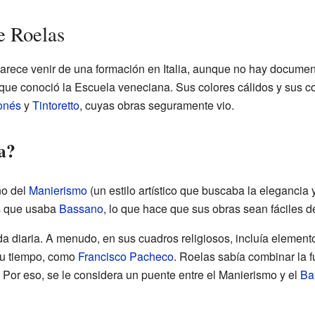
de Roelas
 parece venir de una formación en Italia, aunque no hay documen
o que conoció la Escuela veneciana. Sus colores cálidos y sus 
onés
y
Tintoretto
, cuyas obras seguramente vio.
a?
no del
Manierismo
(un estilo artístico que buscaba la elegancia y
os que usaba
Bassano
, lo que hace que sus obras sean fáciles d
a diaria. A menudo, en sus cuadros religiosos, incluía elemento
 su tiempo, como
Francisco Pacheco
. Roelas sabía combinar la f
 Por eso, se le considera un puente entre el Manierismo y el
Ba