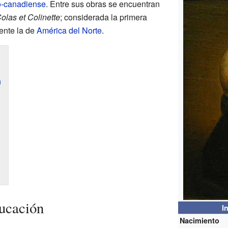
o-canadiense
. Entre sus obras se encuentran
olas et Colinette
; considerada la primera
ente la de
América del Norte
.
n
ucación
I
Nacimiento