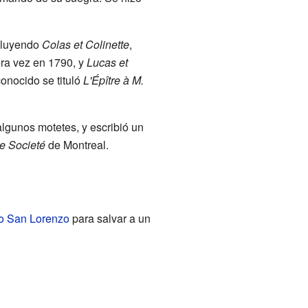
ncluyendo
Colas et Colinette
,
era vez en 1790, y
Lucas et
onocido se tituló
L'Épître à M.
lgunos motetes, y escribió un
e Societé
de Montreal.
ío San Lorenzo
para salvar a un