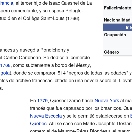
rancia
, el tercer hijo de Isaac Quesnel de La
Fallecimiento
pero comerciante, y su esposa Pélagie-
dió en el Collège Saint-Louis (1766).
Nacionalidad
In
Ocupación
rancesa y navegó a Pondicherry y
Género
el Caribe.Caribbean. Se dedicó al comercio
1768
, como subteniente a bordo del
Mesny
,
gola
), donde se compraron 514 "negros de todas las edades" y 
es de archivo francesas, citado en una novela sobre él. Llevaba
s.
En
1779
, Quesnel zarpó hacia
Nueva York
al ma
francés que fue capturado por los británicos. Qu
Nueva Escocia
y se le permitió establecerse en
Quebec
. Allí se casó con Marie-Josephte Deslan
comercial de Maurice-Régis Blondeau, el nuevo 