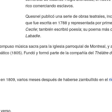
rico comerciando esclavos.
Quesnel publicó una serie de obras teatrales, i
que fue escrita en 1788 y representada por prim
Cecile
; también escribió poesía; su poema más c
Labadie
.
mpuso música sacra para la iglesia parroquial de Montreal, y a
mático (1805). Fundó y formó parte de la compañía del
Théàtre d
 en 1809, varios meses después de haberse zambullido en el
r
 verso.