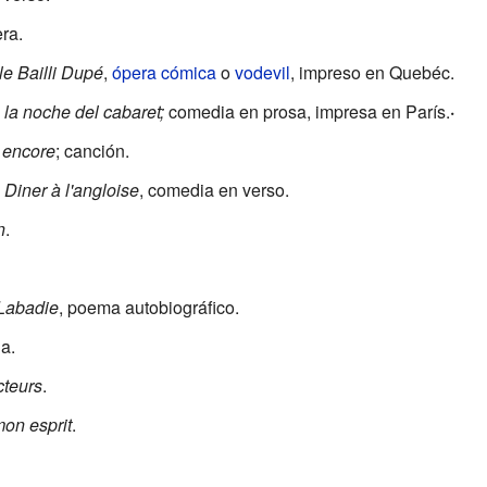
era.
le Bailli Dupé
,
ópera cómica
o
vodevil
, impreso en Quebéc.
la noche del cabaret;
comedia en prosa, impresa en París.
·
 encore
; canción.
e
Diner à l'angloise
, comedia en verso.
n
.
 Labadie
, poema autobiográfico.
ia.
cteurs
.
on esprit
.