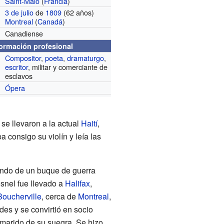
Saint-Malo
(
Francia
)
3 de julio
de
1809
(62 años)
Montreal
(
Canadá
)
Canadiense
formación profesional
Compositor
,
poeta
,
dramaturgo
,
escritor
, militar y comerciante de
esclavos
Ópera
se llevaron a la actual
Haití
,
 consigo su violín y leía las
ndo de un buque de guerra
esnel fue llevado a
Halifax
,
Boucherville
, cerca de
Montreal
,
des y se convirtió en socio
marido de su suegra. Se hizo