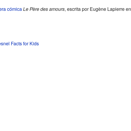
era cómica
Le Père des amours
, escrita por Eugène Lapierre e
nel Facts for Kids