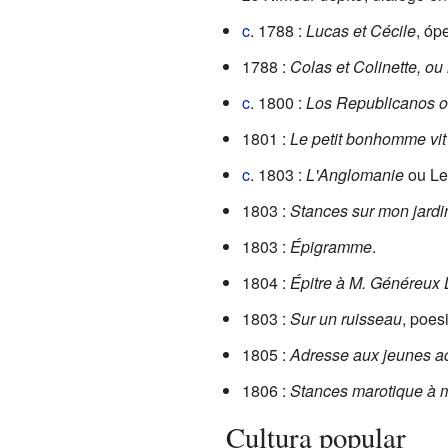
c
. 1788 :
Lucas et Cécile
, óp
1788 :
Colas et Colinette, ou 
c
. 1800 :
Los Republicanos o 
1801 :
Le petit bonhomme vit
c
. 1803 :
L'Anglomanie
ou L
1803 :
Stances sur mon jardi
1803 :
Épigramme
.
1804 :
Épitre à M. Généreux
1803 :
Sur un ruisseau
, poes
1805 :
Adresse aux jeunes a
1806 :
Stances marotique à m
Cultura popular