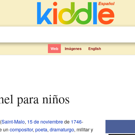
Web
Imágenes
English
nel para niños
(
Saint-Malo
,
15 de noviembre
de
1746
-
ue un
compositor
,
poeta
,
dramaturgo
, militar y