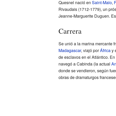
Quesnel nació en
Saint-Malo
,
F
Rivaudais (1712-1779), un prós
Jeanne-Marguerite Duguen. Estu
Carrera
Se unió a la marina mercante f
Madagascar
, viajó por
África
y 
de esclavos en el Atlántico. En
navegó a Cabinda (la actual
An
donde se vendieron, según fuent
obras de dramaturgos francese