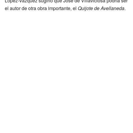
López-Vázquez sugirió que José de Villaviciosa podría ser
el autor de otra obra importante, el
Quijote de Avellaneda
.