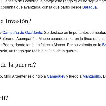
l Consejo de Gobierno le otorgó este rango el 29 de septiembr
 la columna que avanzaba, con la que partió desde
Baraguá
.
la Invasión?
la
Campaña de Occidente
. Se destacó en importantes combates
 Bejerano. Acompañó a Maceo cuando cruzaron la línea defensiv
n Pedro, donde también falleció Maceo. Por su valentía en la
Ba
ión, un rango que recibió al final de la guerra.
de la guerra?
 Miró Argenter se dirigió a
Camagüey
y luego a
Manzanillo
. D
tí?