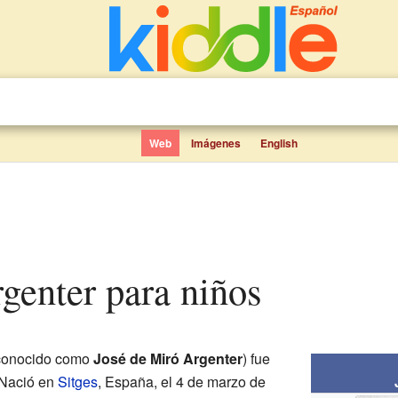
Web
Imágenes
English
rgenter para niños
conocido como
José de Miró Argenter
) fue
. Nació en
Sitges
, España, el 4 de marzo de