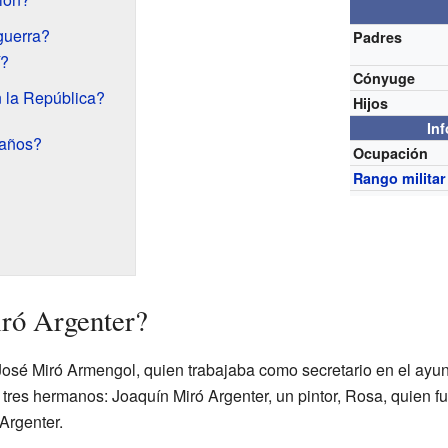
guerra?
Padres
í?
Cónyuge
 la República?
Hijos
In
 años?
Ocupación
Rango militar
ró Argenter?
 José Miró Armengol, quien trabajaba como secretario en el ay
tres hermanos: Joaquín Miró Argenter, un pintor, Rosa, quien f
Argenter.