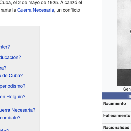
 Cuba, el 2 de mayo de 1925. Alcanzó el
urante la
Guerra Necesaria
, un conflicto
nter?
educación?
ba?
o de Cuba?
 periodismo?
Gene
 en Holguín?
I
Nacimiento
Guerra Necesaria?
Fallecimiento
 combate?
Nacionalidad
sión?